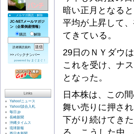
暗い正月となると
メルマガ購読・解除
平均が上昇して、
JC-NETメールマガジ
ン（企業倒産情報）
てきている。
購読
解除
読者購読規約
29日のＮＹダウ
>>
バックナンバー
powered by
まぐまぐ！
これを受け、ナス
となった。
日本株は、この間
Links
Yahoo!ニュース
舞い売りに押され
Yahoo!談合入札
毎日.jp
下がり続けてき
長崎新聞
沖縄タイムス
琉球新報
る。こうした中、
西日本新聞