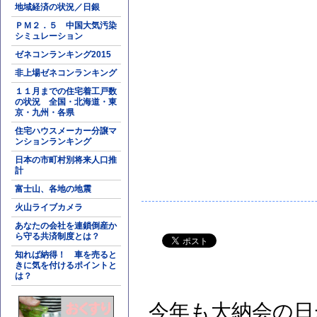
地域経済の状況／日銀
ＰＭ２．５ 中国大気汚染
シミュレーション
ゼネコンランキング2015
非上場ゼネコンランキング
１１月までの住宅着工戸数
の状況 全国・北海道・東
京・九州・各県
住宅ハウスメーカー分譲マ
ンションランキング
日本の市町村別将来人口推
計
富士山、各地の地震
火山ライブカメラ
あなたの会社を連鎖倒産か
ら守る共済制度とは？
知れば納得！ 車を売ると
きに気を付けるポイントと
は？
今年も大納会の日