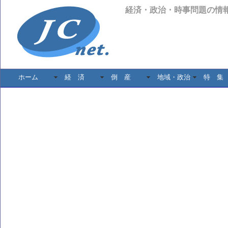
経済・政治・時事問題の情
ホーム
経 済
倒 産
地域・政治
特 集