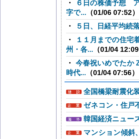
・
６日の株価予想 
字で...
（01/06 07:52）
・
５日、日経平均続
・
１１月までの住宅
州・各...
（01/04 12:0
・
今春祝いめでたか
時代...
（01/04 07:56）
全国橋梁耐震化
ゼネコン・住戸
韓国経済ニュー
マンション傾斜