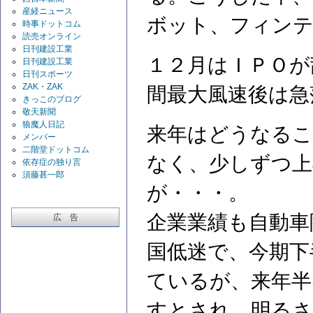
産経ニュース
ボット、フィンテ
時事ドットコム
読売オンライン
日刊建設工業
１２月はＩＰＯが
日刊建設工業
日刊スポーツ
ZAK・ZAK
間最大風速後は急
きっこのブログ
敬天新聞
狼魔人日記
来年はどうなるこ
メンバー
二階堂ドットコム
なく、少しずつ上
依存症の独り言
須藤甚一郎
が・・・。
企業業績も自動車
広 告
国低迷で、今期下
ているが、来年半
すとされ、明る