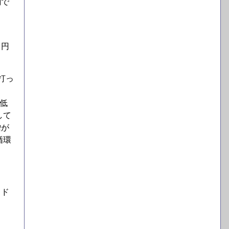
調で
も円
打っ
低
して
噌が
循環
。
９ド