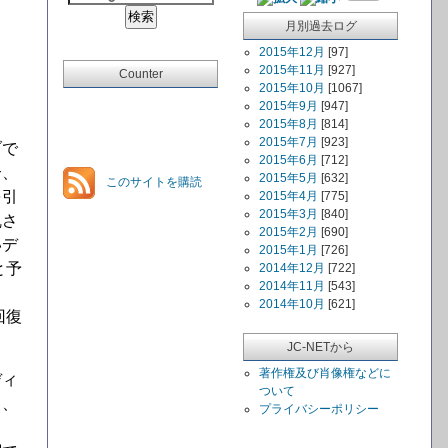
月別過去ログ
2015年12月
[97]
2015年11月
[927]
Counter
2015年10月
[1067]
2015年9月
[947]
2015年8月
[814]
2015年7月
[923]
ブで
2015年6月
[712]
合、
2015年5月
[632]
このサイトを購読
を引
2015年4月
[775]
2015年3月
[840]
乱さ
2015年2月
[690]
いデ
2015年1月
[726]
と予
2014年12月
[722]
2014年11月
[543]
2014年10月
[621]
回復
JC-NETから
著作権及び肖像権などに
ディ
ついて
し、
プライバシーポリシー