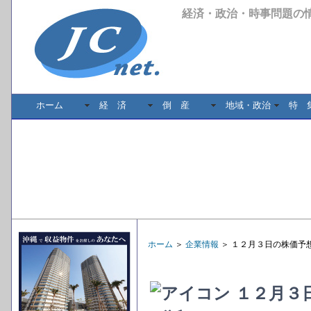
経済・政治・時事問題の
ホーム
経 済
倒 産
地域・政治
特 
ホーム
＞
企業情報
＞ １２月３日の株価予
１２月３