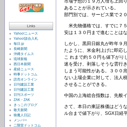
市場予想の１９万人増も上回
あることが示されている。
部門別では、サービス業で２
米先物価格では、すでに７５
Links
安は１３０円まで進むことは
Yahoo!ニュース
Yahoo!談合入札
しかし、黒田日銀丸が昨年９月
毎日.jp
長崎新聞
たように、米金利上げに即応
沖縄タイムス
こ れまで約５０円も値下がり
琉球新報
迷を受け、剥落しそうな雲行き
西日本新聞
産経ニュース
しまう可能性がある。３００
時事ドットコム
ない上場企業に対して、法人税
読売オンライン
させることができる。
日刊建設工業
日刊建設工業
日刊スポーツ
中国の上海総合指数は、先般
ZAK・ZAK
きっこのブログ
さて、本日の東証株価はどう
敬天新聞
ル台まで値下がり、SGX日経
狼魔人日記
メンバー
二階堂ドットコム