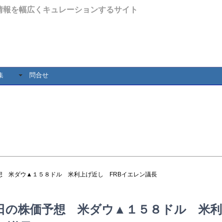
情報を幅広くキュレーションするサイト
集
問合せ
想 米ダウ▲１５８ドル 米利上げ近し FRBイエレン議長
日の株価予想 米ダウ▲１５８ドル 米利