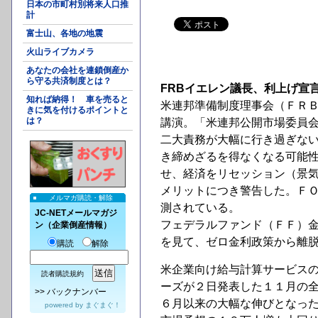
日本の市町村別将来人口推
計
富士山、各地の地震
火山ライブカメラ
あなたの会社を連鎖倒産か
ら守る共済制度とは？
FRBイエレン議長、利上げ宣
知れば納得！ 車を売ると
米連邦準備制度理事会（ＦＲ
きに気を付けるポイントと
は？
講演。「米連邦公開市場委員
二大責務が大幅に行き過ぎな
き締めざるを得なくなる可能
せ、経済をリセッション（景
メリットにつき警告した。ＦＯ
メルマガ購読・解除
測されている。
JC-NETメールマガジ
フェデラルファンド（ＦＦ）金
ン（企業倒産情報）
を見て、ゼロ金利政策から離
購読
解除
米企業向け給与計算サービス
読者購読規約
ーズが２日発表した１１月の
>>
バックナンバー
６月以来の大幅な伸びとなっ
powered by
まぐまぐ！