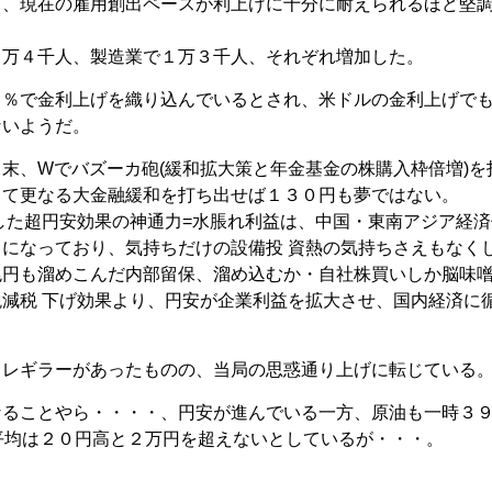
り、現在の雇用創出ペースが利上げに十分に耐えられるほど堅
０万４千人、製造業で１万３千人、それぞれ増加した。
％で金利上げを織り込んでいるとされ、米ドルの金利上げで
ないようだ。
末、Wでバズーカ砲(緩和拡大策と年金基金の株購入枠倍増)を
して更なる大金融緩和を打ち出せば１３０円も夢ではない。
した超円安効果の神通力=水脹れ利益は、中国・東南アジア経済
になっており、気持ちだけの設備投 資熱の気持ちさえもなく
兆円も溜めこんだ内部留保、溜め込むか・自社株買いしか脳味
減税 下げ効果より、円安が企業利益を拡大させ、国内経済に
イレギラーがあったものの、当局の思惑通り上げに転じている
なることやら・・・・、円安が進んでいる一方、原油も一時３
平均は２０円高と２万円を超えないとしているが・・・。