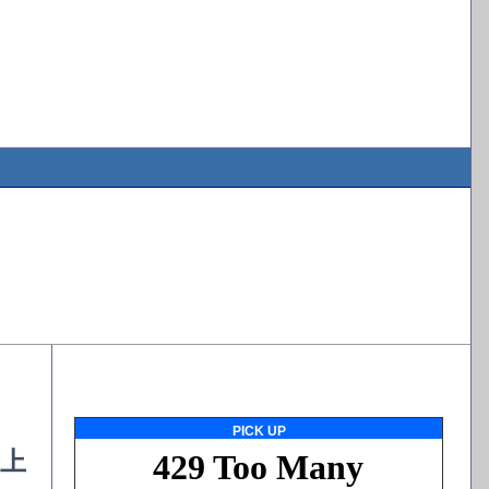
PICK UP
上