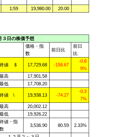
1:59
19,980.00
20.00
月３日の株価予想
価格・指
前日
前日比
数
比
-0.8
終値 ＄
17,729.68
-158.67
9%
最高
17,901.58
最低
17,708.20
-0.3
終値 \
19,938.13
-74.27
7%
最高
20,002.12
最低
19,926.22
終値・指
3,536.90
80.59
2.33%
数
１２月２～３日