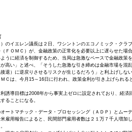
言
Ｂ）のイエレン議長は２日、ワシントンのエコノミック・クラ
会（ＦＯＭＣ）が、金融政策の正常化を必要以上に遅らせた場
いように経済を制御するため、当局は急激なペースで金融政策
性が高い」と述べ、「そうした急激な引き締めは金融市場を混
気後退）に逆戻りさせるリスクが生じるだろう」と利上げしな
ＭＣは、今月15～16日に行われ、政策金利が引き上げられる
利誘導目標は2008年から事実上ゼロに設定されており、経済
脱することになる。
のオートマチック・データ・プロセッシング（ＡＤＰ）とムー
全米雇用報告によると、民間部門雇用者数は２１万７千人増加
た。