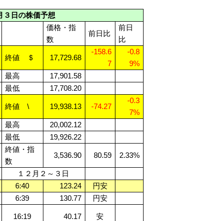
月３日の株価予想
価格・指
前日
前日比
数
比
-158.6
-0.8
終値 ＄
17,729.68
7
9%
最高
17,901.58
最低
17,708.20
-0.3
終値 \
19,938.13
-74.27
7%
最高
20,002.12
最低
19,926.22
終値・指
3,536.90
80.59
2.33%
数
１２月２～３日
6:40
123.24
円安
6:39
130.77
円安
16:19
40.17
安