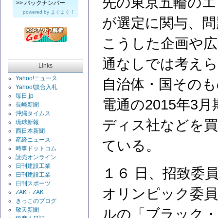
先の東京五輪のエ
>>
バックナンバー
powered by
まぐまぐ！
が選定に関与、問
こうした企画や広
通なしでは考えら
Links
Yahoo!ニュース
自治体・国そのも
Yahoo!談合入札
毎日.jp
電通の2015年3
長崎新聞
沖縄タイムス
ディス社などを買
琉球新報
西日本新聞
産経ニュース
ている。
時事ドットコム
読売オンライン
日刊建設工業
１６ 日、招致委
日刊建設工業
日刊スポーツ
オリンピック委員
ZAK・ZAK
きっこのブログ
敬天新聞
ルの「ブラック・