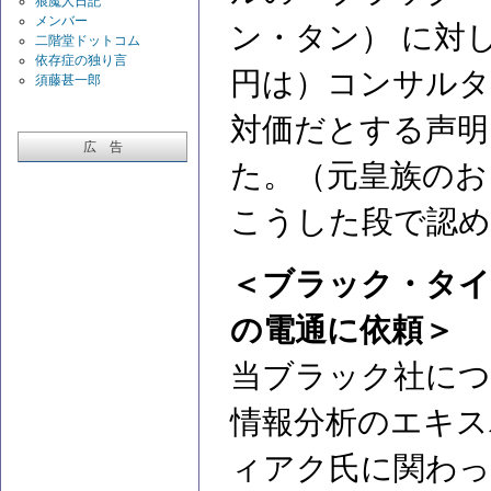
狼魔人日記
メンバー
ン・タン） に対
二階堂ドットコム
依存症の独り言
円は）コンサルタ
須藤甚一郎
対価だとする声明
広 告
た。（元皇族のお
こうした段で認め
＜ブラック・タイ
の電通に依頼＞
当ブラック社につ
情報分析のエキス
ィアク氏に関わっ