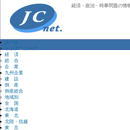
経済・政治・時事問題の情
ホーム
トップニュース
経 済
総 合
企 業
九州企業
建 設
倒 産
倒産総合
地域別
全 国
北海道
東 北
北陸・信越
東 京