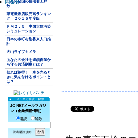
問合せ
３月の全国の住宅着工戸
数
家電量販店販売高ランキン
グ ２０１５年度版
ＰＭ２．５ 中国大気汚染
シミュレーション
日本の市町村別将来人口推
計
火山ライブカメラ
あなたの会社を連鎖倒産か
ら守る共済制度とは？
知れば納得！ 車を売ると
きに気を付けるポイントと
は？
メルマガ購読・解除
JC-NETメールマガジ
ン（企業倒産情報）
購読
解除
読者購読規約