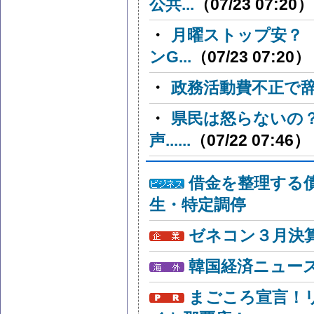
公共...
（07/23 07:20）
・
月曜ストップ安？
ンG...
（07/23 07:20）
・
政務活動費不正で
・
県民は怒らないの
声......
（07/22 07:46）
借金を整理する
生・特定調停
ゼネコン３月決算
韓国経済ニュー
まごころ宣言！