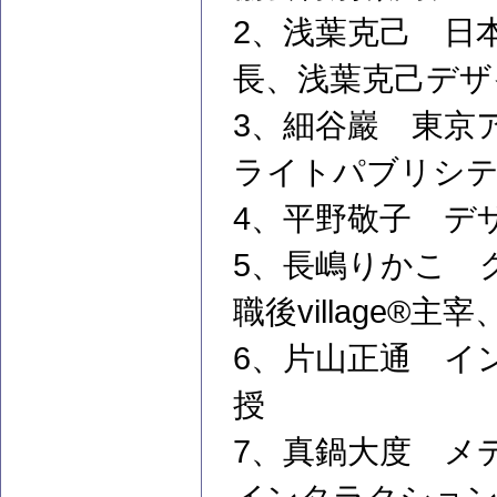
2、浅葉克己 日
長、浅葉克己デザ
3、細谷巖 東京
ライトパブリシ
4、平野敬子 デ
5、長嶋りかこ 
職後village®主宰
6、片山正通 イ
授
7、真鍋大度 メ