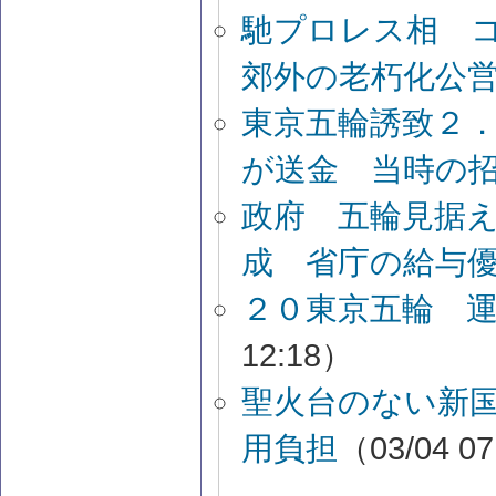
馳プロレス相 
郊外の老朽化公
東京五輪誘致２
が送金 当時の
政府 五輪見据
成 省庁の給与
２０東京五輪 
12:18）
聖火台のない新
用負担
（03/04 0