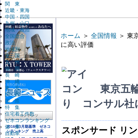
関 東
近畿・東海
中国・四国
九州・山口
地域・政治
ホーム
＞
全国情報
＞ 東
全国総合
政治
に高い評価
地域別
全 国
九 州
福 岡
長 崎
沖 縄
東京五
東 京
関 西
国 際
り コンサル社
特 集
住宅着工件数
コンテンツ
ゼネコンランキング
健 康
2016年3月期基準 ゼネコ
スポンサード リ
ンランキング 売上高
自動車