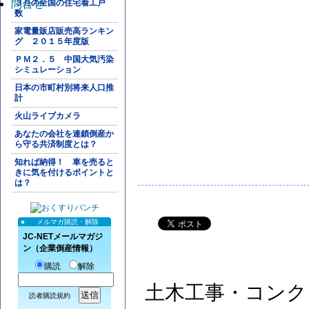
問合せ
３月の全国の住宅着工戸
数
家電量販店販売高ランキン
グ ２０１５年度版
ＰＭ２．５ 中国大気汚染
シミュレーション
日本の市町村別将来人口推
計
火山ライブカメラ
あなたの会社を連鎖倒産か
ら守る共済制度とは？
知れば納得！ 車を売ると
きに気を付けるポイントと
は？
メルマガ購読・解除
JC-NETメールマガジ
ン（企業倒産情報）
購読
解除
土木工事・コンク
読者購読規約