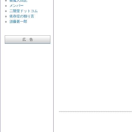
狼魔人日記
メンバー
二階堂ドットコム
依存症の独り言
須藤甚一郎
広 告