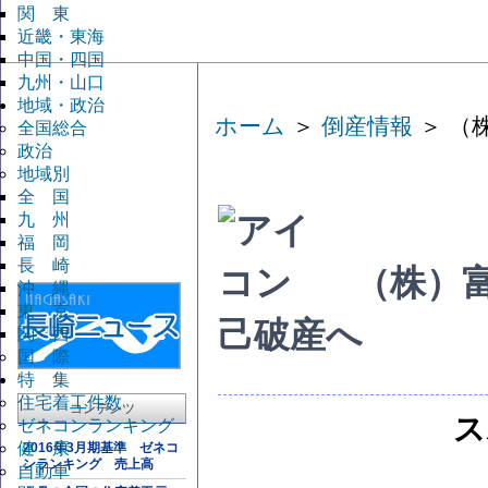
関 東
近畿・東海
中国・四国
九州・山口
地域・政治
ホーム
＞
倒産情報
＞ （
全国総合
政治
地域別
全 国
九 州
福 岡
長 崎
（株）
沖 縄
東 京
己破産へ
関 西
国 際
特 集
住宅着工件数
コンテンツ
ス
ゼネコンランキング
健 康
2016年3月期基準 ゼネコ
ンランキング 売上高
自動車