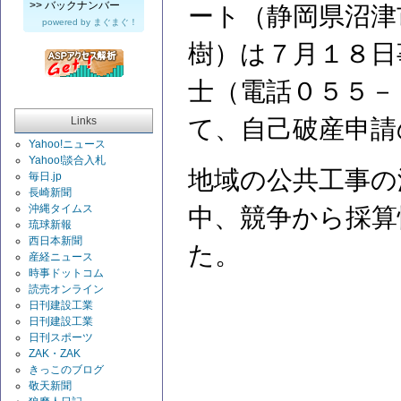
>>
バックナンバー
ート（静岡県沼津
powered by
まぐまぐ！
樹）は７月１８日
士（電話０５５－
Links
て、自己破産申請
Yahoo!ニュース
Yahoo!談合入札
地域の公共工事の
毎日.jp
長崎新聞
沖縄タイムス
中、競争から採算
琉球新報
西日本新聞
た。
産経ニュース
時事ドットコム
読売オンライン
日刊建設工業
日刊建設工業
日刊スポーツ
ZAK・ZAK
きっこのブログ
敬天新聞