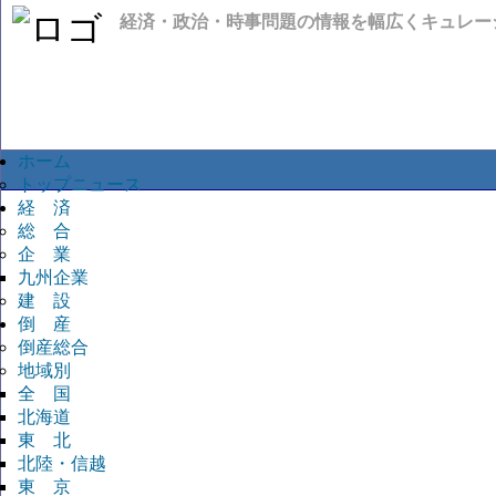
経済・政治・時事問題の情報を幅広くキュレー
ホーム
トップニュース
経 済
総 合
企 業
九州企業
建 設
倒 産
倒産総合
地域別
全 国
北海道
東 北
北陸・信越
東 京