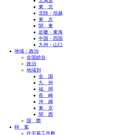
北海道
東 北
北陸・信越
東 京
関 東
近畿・東海
中国・四国
九州・山口
地域・政治
全国総合
政治
地域別
全 国
九 州
福 岡
長 崎
沖 縄
東 京
関 西
国 際
特 集
住宅着工件数