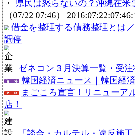
・
県民は怒らないの？沖縄在米事務
（07/22 07:46）
2016:07:22:07:46:
借金を整理する債務整理とは／
調停
ゼネコン３月決算一覧・受注状
韓国経済ニュース｜韓国経
まごころ宣言！リニューア
店！
「談合・カルテル・違反施工