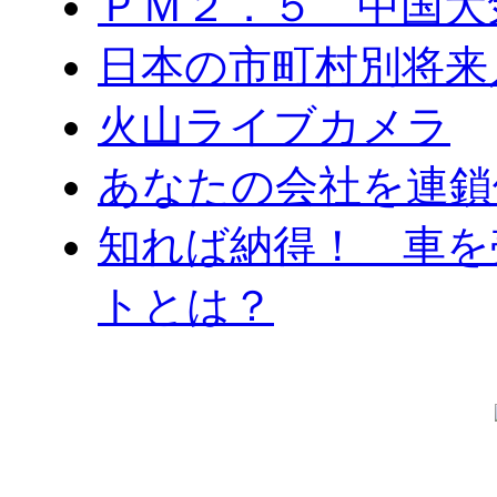
ＰＭ２．５ 中国大
日本の市町村別将来
火山ライブカメラ
あなたの会社を連鎖
知れば納得！ 車を
トとは？