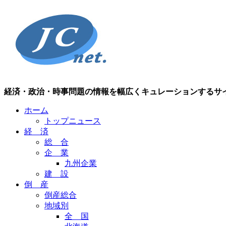
経済・政治・時事問題の情報を幅広くキュレーションするサ
ホーム
トップニュース
経 済
総 合
企 業
九州企業
建 設
倒 産
倒産総合
地域別
全 国