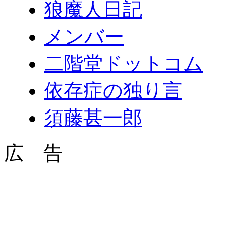
狼魔人日記
メンバー
二階堂ドットコム
依存症の独り言
須藤甚一郎
広 告