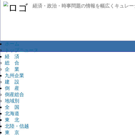
経済・政治・時事問題の情報を幅広くキュレー
ホーム
トップニュース
経 済
総 合
企 業
九州企業
建 設
倒 産
倒産総合
地域別
全 国
北海道
東 北
北陸・信越
東 京