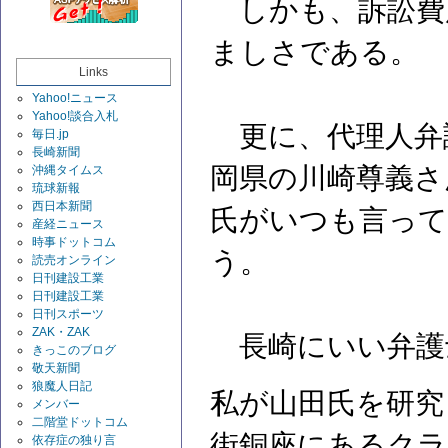
しかも、訴訟費
ましさである。
Links
Yahoo!ニュース
Yahoo!談合入札
更に、代理人弁
毎日.jp
長崎新聞
岡県の川崎尊義さ
沖縄タイムス
琉球新報
西日本新聞
氏がいつも言って
産経ニュース
時事ドットコム
う。
読売オンライン
日刊建設工業
日刊建設工業
日刊スポーツ
ZAK・ZAK
長崎にいい弁護
きっこのブログ
敬天新聞
狼魔人日記
私が山田氏を研究
メンバー
二階堂ドットコム
街銅座にあるクラ
依存症の独り言