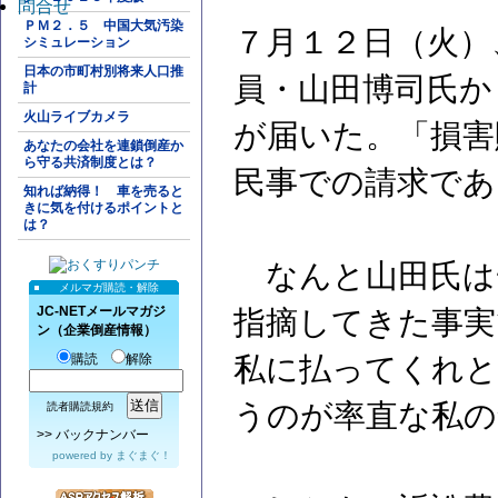
問合せ
ＰＭ２．５ 中国大気汚染
７月１２日（火）
シミュレーション
日本の市町村別将来人口推
員・山田博司氏か
計
火山ライブカメラ
が届いた。「損害
あなたの会社を連鎖倒産か
ら守る共済制度とは？
民事での請求であ
知れば納得！ 車を売ると
きに気を付けるポイントと
は？
なんと山田氏は
メルマガ購読・解除
JC-NETメールマガジ
指摘してきた事実
ン（企業倒産情報）
購読
解除
私に払ってくれと
うのが率直な私の
読者購読規約
>>
バックナンバー
powered by
まぐまぐ！