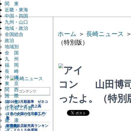
関 東
近畿・東海
中国・四国
九州・山口
地域・政治
ホーム
＞
長崎ニュース
＞
全国総合
政治
（特別版）
地域別
全 国
九 州
福 岡
長 崎
沖 縄
山田博
東 京
関 西
コンテンツ
国 際
ったよ。（特別
特 集
2016年3月期基準 ゼネコ
ンランキング 売上高
住宅着工件数
ゼネコンランキング
３月の全国の住宅着工戸
数
健 康
家電量販店販売高ランキン
自動車
グ ２０１５年度版