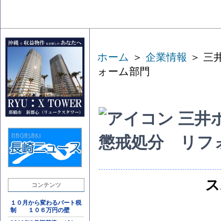
ホーム
＞
企業情報
＞ 三
ォーム部門
三井
懲戒処分 リフ
ス
コンテンツ
１０月から変わるパート税
制 １０６万円の壁