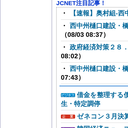
JCNET注目記事！
・
【速報】奥村組-西
・
西中州樋口建設・
（08/03 08:37）
・
政府経済対策２８
08:02）
・
西中州樋口建設・
07:43）
借金を整理する
生・特定調停
ゼネコン３月決算