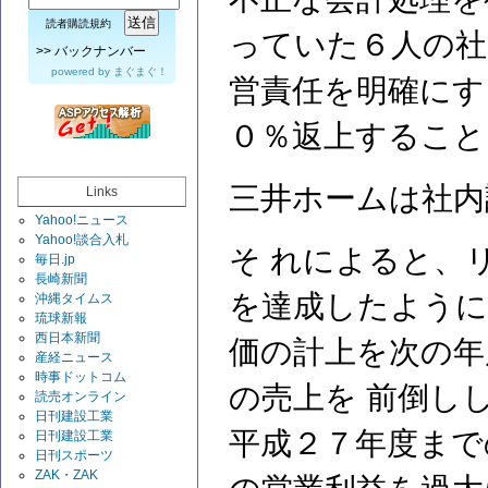
読者購読規約
っていた６人の社
>>
バックナンバー
powered by
まぐまぐ！
営責任を明確にす
０％返上すること
三井ホームは社内
Links
Yahoo!ニュース
Yahoo!談合入札
そ れによると、
毎日.jp
長崎新聞
を達成したように
沖縄タイムス
琉球新報
西日本新聞
価の計上を次の年
産経ニュース
時事ドットコム
の売上を 前倒し
読売オンライン
日刊建設工業
平成２７年度まで
日刊建設工業
日刊スポーツ
ZAK・ZAK