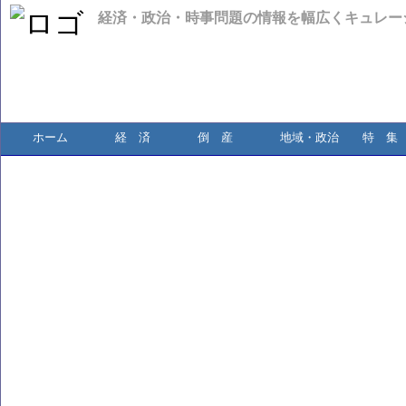
経済・政治・時事問題の情報を幅広くキュレー
ホーム
経 済
倒 産
地域・政治
特 集