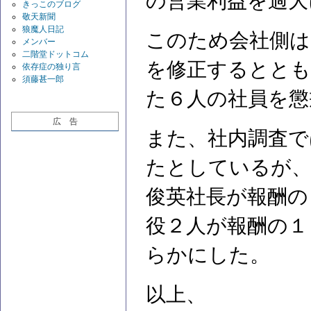
の営業利益を過大
きっこのブログ
敬天新聞
狼魔人日記
このため会社側は
メンバー
二階堂ドットコム
を修正するととも
依存症の独り言
須藤甚一郎
た６人の社員を懲
広 告
また、社内調査で
たとしているが、
俊英社長が報酬の
役２人が報酬の１
らかにした。
以上、