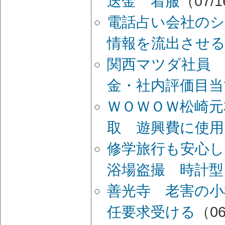
送金 着服
（07/1
電話占い会社のシ
情報を流出させ
関西マツダ社員 
金・社内評価目当
ＷＯＷＯＷ松崎元
取 遊興費に使用
修学旅行も安心し
浴場盗撮 時計型
善光寺 老害の
任要求受ける
（06