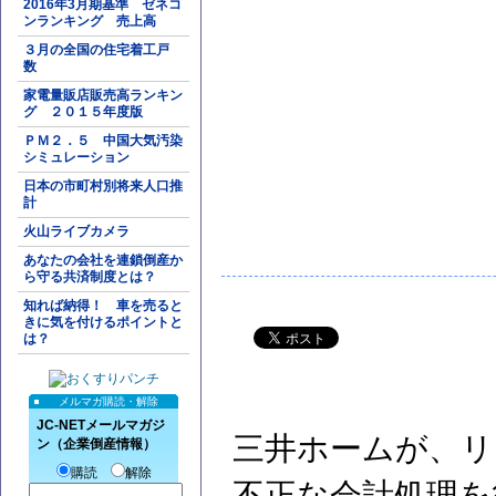
2016年3月期基準 ゼネコ
ンランキング 売上高
３月の全国の住宅着工戸
数
家電量販店販売高ランキン
グ ２０１５年度版
ＰＭ２．５ 中国大気汚染
シミュレーション
日本の市町村別将来人口推
計
火山ライブカメラ
あなたの会社を連鎖倒産か
ら守る共済制度とは？
知れば納得！ 車を売ると
きに気を付けるポイントと
は？
メルマガ購読・解除
JC-NETメールマガジ
三井ホームが、リ
ン（企業倒産情報）
購読
解除
不正な会計処理を