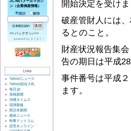
JC-NETメールマガジ
開始決定を受けま
ン（企業倒産情報）
購読
解除
破産管財人には、
読者購読規約
るとのこと。
>>
バックナンバー
powered by
まぐまぐ！
財産状況報告集会
告の期日は平成28
Links
事件番号は平成２
Yahoo!ニュース
Yahoo!談合入札
ます。
毎日.jp
長崎新聞
沖縄タイムス
琉球新報
西日本新聞
産経ニュース
時事ドットコム
読売オンライン