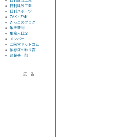
日刊建設工業
日刊建設工業
日刊スポーツ
ZAK・ZAK
きっこのブログ
敬天新聞
狼魔人日記
メンバー
二階堂ドットコム
依存症の独り言
須藤甚一郎
広 告