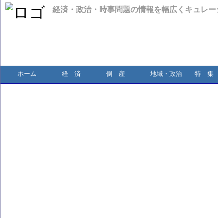
経済・政治・時事問題の情報を幅広くキュレー
ホーム
経 済
倒 産
地域・政治
特 集