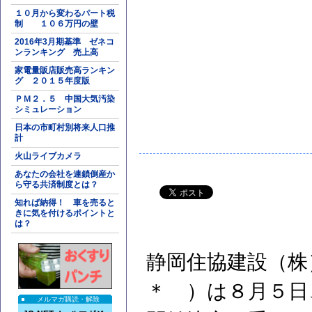
１０月から変わるパート税
制 １０６万円の壁
2016年3月期基準 ゼネコ
ンランキング 売上高
家電量販店販売高ランキン
グ ２０１５年度版
ＰＭ２．５ 中国大気汚染
シミュレーション
日本の市町村別将来人口推
計
火山ライブカメラ
あなたの会社を連鎖倒産か
ら守る共済制度とは？
知れば納得！ 車を売ると
きに気を付けるポイントと
は？
静岡住協建設（株
＊ ）は８月５日
メルマガ購読・解除