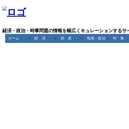
経済・政治・時事問題の情報を幅広くキュレーションするサ
ホーム
経 済
倒 産
地域・政治
特 集