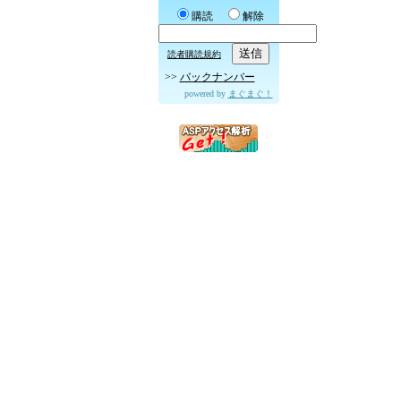
購読
解除
読者購読規約
>>
バックナンバー
powered by
まぐまぐ！