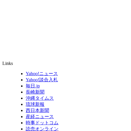
Links
Yahoo!ニュース
Yahoo!談合入札
毎日.jp
長崎新聞
沖縄タイムス
琉球新報
西日本新聞
産経ニュース
時事ドットコム
読売オンライン