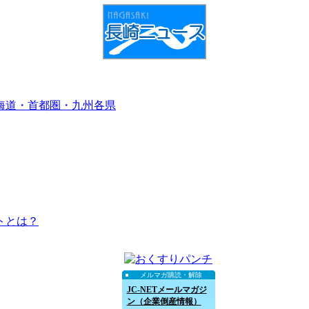
海道・首都圏・九州各県
トとは？
メルマガ購読・解除
JC-NETメールマガジ
ン（企業倒産情報）