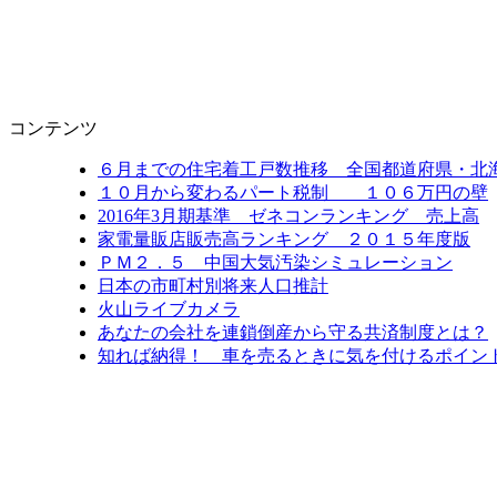
コンテンツ
６月までの住宅着工戸数推移 全国都道府県・北
１０月から変わるパート税制 １０６万円の壁
2016年3月期基準 ゼネコンランキング 売上高
家電量販店販売高ランキング ２０１５年度版
ＰＭ２．５ 中国大気汚染シミュレーション
日本の市町村別将来人口推計
火山ライブカメラ
あなたの会社を連鎖倒産から守る共済制度とは？
知れば納得！ 車を売るときに気を付けるポイン