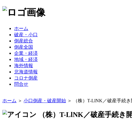
ホーム
破産・小口
倒産総合
倒産全国
企業・経済
地域・経済
海外情報
北海道情報
コロナ倒産
問合せ
ホーム
＞
小口倒産・破産開始
＞ （株）T-LlNK／破産手続
（株）T-LlNK／破産手続き