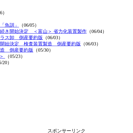
06）
「魚訓」
（06/05）
続き開始決定 ＜富山＞ 省力化装置製作
（06/04）
ラス卸 倒産要約版
（06/03）
開始決定 検査装置製造 倒産要約版
（06/03）
造 倒産要約版
（05/30）
井＞
（05/23）
5/20）
スポンサーリンク