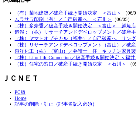
（有）菊地建築／破産手続き開始決定 ＜富山＞
（06/
ムラサワ印刷（有）／自己破産へ ＜石川＞
（06/05）
（株）多奈香／破産手続き開始決定 ＜富山＞ 鮮魚店
追報：（株）リサーチアンドデベロップメント／破産手
（株）ヤマトオプチカル（福井）／自己破産へ サング
（株）リサーチアンドデベロップメント（富山）／破産
泉洋化工（株）（富山）／弁護士一任 キッチン家具製
（株）Lino Life Connection／破産手続き開始決定 ＜福
（株）住宅の窓口／破産手続き開始決定 ＜石川＞
（0
ＪＣＮＥＴ
PC版
Home
記事の削除・訂正（記事名記入必須）