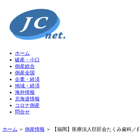
ホーム
破産・小口
倒産総合
倒産全国
企業・経済
地域・経済
海外情報
北海道情報
コロナ倒産
問合せ
ホーム
＞
倒産情報
＞ 【福岡】医療法人巨匠会たくみ歯科／