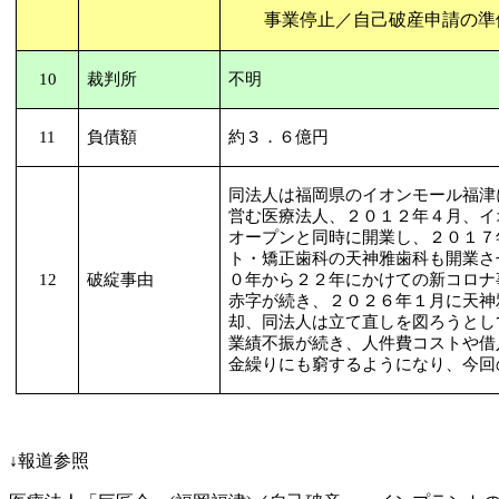
事業停止／自己破産申請の準
10
裁判所
不明
11
負債額
約３．６億円
同法人は福岡県のイオンモール福津
営む医療法人、２０１２年４月、イ
オープンと同時に開業し、２０１７
ト・矯正歯科の天神雅歯科も開業さ
12
破綻事由
０年から２２年にかけての新コロナ
赤字が続き、２０２６年１月に天神
却、同法人は立て直しを図ろうとし
業績不振が続き、人件費コストや借
金繰りにも窮するようになり、今回
↓報道参照