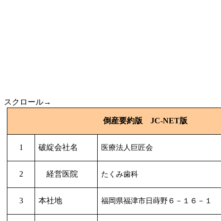
スクロール→
倒産要約版
JC-NET
版
1
破綻会社名
医療法人巨匠会
2
経営医院
たくみ歯科
3
本社地
福岡県福津市日蒔野６－１６－１