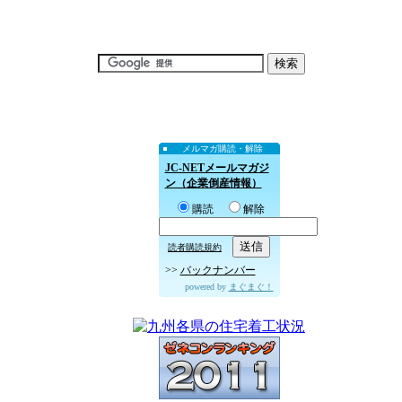
メルマガ購読・解除
JC-NETメールマガジ
ン（企業倒産情報）
購読
解除
読者購読規約
>>
バックナンバー
powered by
まぐまぐ！