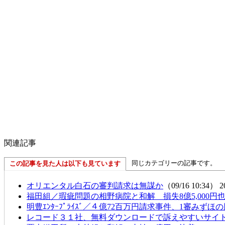
関連記事
同じカテゴリーの記事です。
この記事を見た人は以下も見ています
オリエンタル白石の審判請求は無謀か
（09/16 10:34）
2
福田組／瑕疵問題の相野病院と和解 損失8億5,000円
明豊ｴﾝﾀｰﾌﾟﾗｲｽﾞ／４億72百万円請求事件、1審みずほ
レコード３１社、無料ダウンロードで訴えやすいサイ