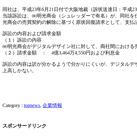
同社は、平成23年6月21日付で大阪地裁（訴状送達日：平成2
当該訴訟は、㈱明光商会（シュレッダーで有名）が、同社を仕
光商会の売買契約の解除に基づく原状回復請求として、支払
訴訟の内容および請求金額
（１）訴訟の内容
㈱明光商会がデジタルデザイン社に対して、両社間における
（２）請求金額 ： 4億3,464万4,550円および利息金
訴訟の内容は訳が分かるようで分かりにくいが、デジタルデザ
上高しかない。
Category :
topnews
,
企業情報
スポンサードリンク