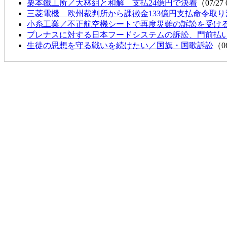
栗本鐵工所／大林組と和解 支払24億円で決着
（07/27
三菱電機 欧州裁判所から課徴金133億円支払命令取
小糸工業／不正航空機シートで再度災難の訴訟を受け
プレナスに対する日本フードシステムの訴訟、門前払
生徒の思想を守る戦いを続けたい／国旗・国歌訴訟
（06