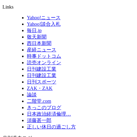
Links
Yahoo!ニュース
Yahoo!談合入札
毎日.jp
敬天新聞
西日本新聞
産経ニュース
時事ドットコム
読売オンライン
日刊建設工業
日刊建設工業
日刊スポーツ
ZAK・ZAK
論談
二階堂.com
きっこのブログ
日本政治経済倫理…
須藤甚一郎
正しい休日の過ごし方