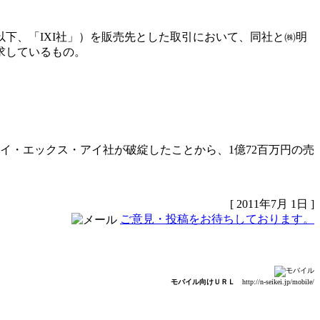
下、「IXI社」）を販売先とした取引において、同社と㈱明
求しているもの。
イ・エックス・アイ社が破綻したことから、1億72百万円の売
[ 2011年7月 1日 ]
ご意見・投稿をお待ちしております。
モバイル向けＵＲＬ
http://n-seikei.jp/mobile/