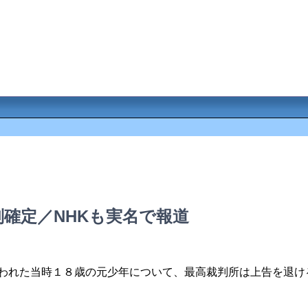
確定／NHKも実名で報道
われた当時１８歳の元少年について、最高裁判所は上告を退け