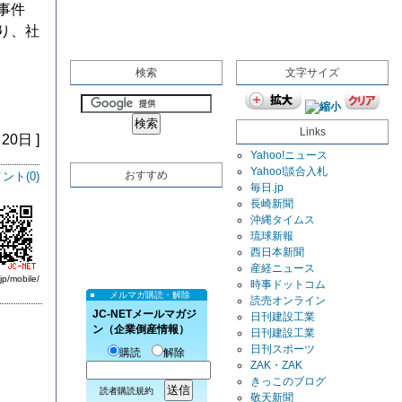
事件
り、社
検索
文字サイズ
Links
20日 ]
Yahoo!ニュース
Yahoo!談合入札
おすすめ
ント(
0
)
毎日.jp
長崎新聞
沖縄タイムス
琉球新報
西日本新聞
産経ニュース
jp/mobile/
時事ドットコム
メルマガ購読・解除
読売オンライン
JC-NETメールマガジ
日刊建設工業
ン（企業倒産情報）
日刊建設工業
日刊スポーツ
購読
解除
ZAK・ZAK
きっこのブログ
読者購読規約
敬天新聞