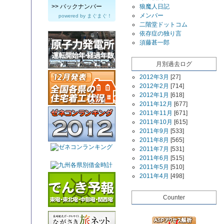
>>
バックナンバー
狼魔人日記
メンバー
powered by
まぐまぐ！
二階堂ドットコム
依存症の独り言
須藤甚一郎
月別過去ログ
2012年3月
[27]
2012年2月
[714]
2012年1月
[618]
2011年12月
[677]
2011年11月
[671]
2011年10月
[615]
2011年9月
[533]
2011年8月
[565]
2011年7月
[531]
2011年6月
[515]
2011年5月
[510]
2011年4月
[498]
Counter