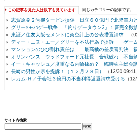
同じカテゴリーの記事です。
この記事を見た人は以下も見ています
志賀原発２号機タービン損傷 日立６０億円で北陸電力
グリー×モバゲー戦争 「釣りゲータウン2」１審完
東証／住友大阪セメントに架空計上の公表措置請求
（02
ディー・エヌ・エー／グリーを不法行為で提訴 ゲー
マンションのひび割れ責任は 最高裁の差戻審判決 
オリンパンス ウッドフォード元社長 合戦破れ 不当
イー・キャッシュ／度重なる内輪揉め？ 臨時株主総会
長崎の男性が県を提訴！（１２月２８日）
（12/30 09:4
レカム-Ｈ／子会社３億円の不当利得返還請求受ける
（12/
サイト内検索