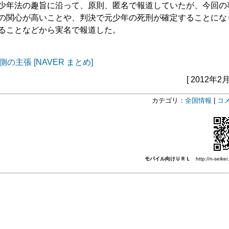
少年法の趣旨に沿って、原則、匿名で報道していたが、今回の
の関心が高いことや、判決で元少年の死刑が確定することにな
ることなどから実名で報道した。
側の主張
[NAVER まとめ]
[ 2012年2月
カテゴリ：
全国情報
|
コメ
モバイル向けＵＲＬ
http://n-seikei.