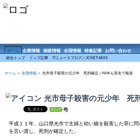
ホーム
企業情報
倒産情報
全国情報
特集記事
お問い合わせ
総合トップ
トップ記事
ITニュースブログ／JCNET-MiXX
ホーム
＞
全国情報
＞ 光市母子殺害の元少年 死刑確定／NHKも実名で報道
光市母子殺害の元少年 死刑
平成１１年、山口県光市で主婦と幼い娘を殺害した罪に問
を言い渡し、死刑が確定した。