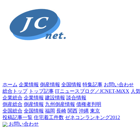
ホーム
企業情報
倒産情報
全国情報
特集記事
お問い合わせ
総合トップ
トップ記事
ITニュースブログ／JCNET-MiXX
人
企業総合
企業情報
建設情報
談合情報
倒産総合
倒産情報
九州倒産情報
債権者判明
全国総合
全国情報
福岡
長崎
関西
沖縄
東京
投稿記事一覧
住宅着工件数
ゼネコンランキング2012
お問い合わせ