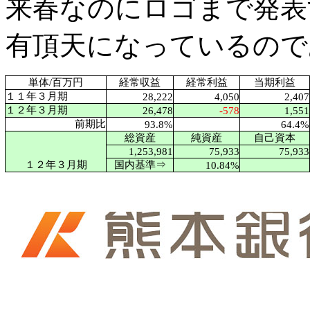
来春なのにロゴまで発表
有頂天になっているので
単体/百万円
経常収益
経常利益
当期利益
１１年３月期
28,222
4,050
2,407
１２年３月期
26,478
-578
1,551
前期比
93.8%
64.4%
総資産
純資産
自己資本
1,253,981
75,933
75,933
１２年３月期
国内基準⇒
10.84%