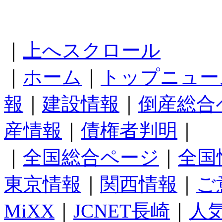
｜
上へスクロール
｜
ホーム
｜
トップニュー
報
｜
建設情報
｜
倒産総合
産情報
｜
債権者判明
｜
｜
全国総合ページ
｜
全国
東京情報
｜
関西情報
｜
ご
MiXX
｜
JCNET長崎
｜
人