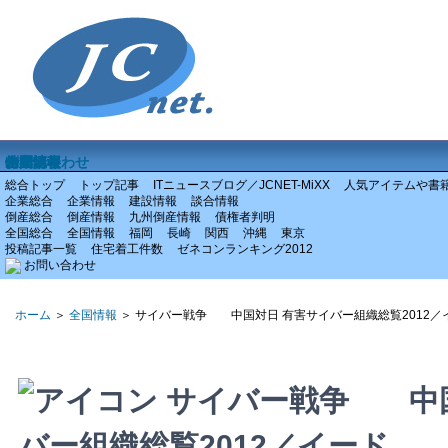
ホーム
企業情報
倒産情報
全国情報
特集記事
お問い合わせ
総合トップ
トップ記事
ITニュースブログ／JCNET-MiXX
人気アイテムや書
企業総合
企業情報
建設情報
談合情報
倒産総合
倒産情報
九州倒産情報
債権者判明
全国総合
全国情報
福岡
長崎
関西
沖縄
東京
投稿記事一覧
住宅着工件数
ゼネコンランキング2012
お問い合わせ
ホーム
＞
全国情報
＞ サイバー戦争 中国対日 有害サイバー組織総覧2012／
サイバー戦争 中国
バー組織総覧2012／イード