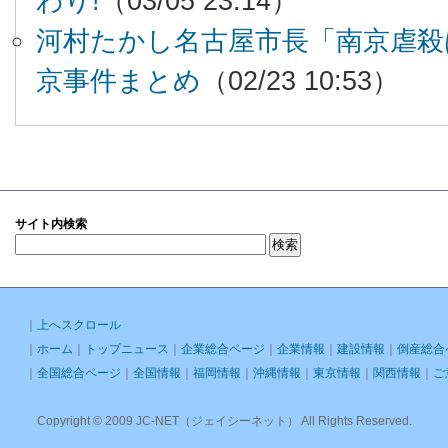
わり!
（03/05 23:14）
河村たかし名古屋市長「南京虐殺
京事件まとめ
（02/23 10:53）
サイト内検索
｜
上へスクロール
｜
ホーム
｜
トップニュース
｜
企業総合ページ
｜
企業情報
｜
建設情報
｜
倒産総合
｜
全国総合ページ
｜
全国情報
｜
福岡情報
｜
沖縄情報
｜
東京情報
｜
関西情報
｜
ご
Copyright © 2009 JC-NET（ジェイシーネット） All Rights Reserved.