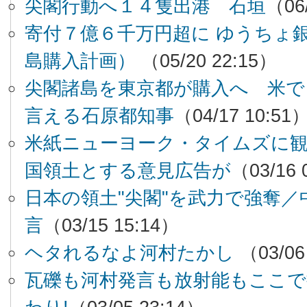
尖閣行動へ１４隻出港 石垣
（06
寄付７億６千万円超に ゆうちょ
島購入計画）
（05/20 22:15）
尖閣諸島を東京都が購入へ 米で
言える石原都知事
（04/17 10:51
米紙ニューヨーク・タイムズに観
国領土とする意見広告が
（03/16 
日本の領土"尖閣"を武力で強奪／
言
（03/15 15:14）
ヘタれるなよ河村たかし
（03/06
瓦礫も河村発言も放射能もここで