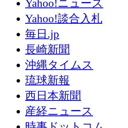
Yahoo!ニュース
Yahoo!談合入札
毎日.jp
長崎新聞
沖縄タイムス
琉球新報
西日本新聞
産経ニュース
時事ドットコム