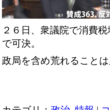
２６日、衆議院で消費税増
で可決。
政局を含め荒れることは
カテゴリ：
政治
,
特報
|
コ