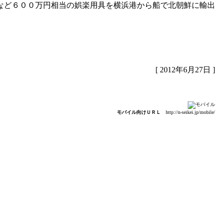
など６００万円相当の娯楽用具を横浜港から船で北朝鮮に輸出
[ 2012年6月27日 ]
モバイル向けＵＲＬ
http://n-seikei.jp/mobile/