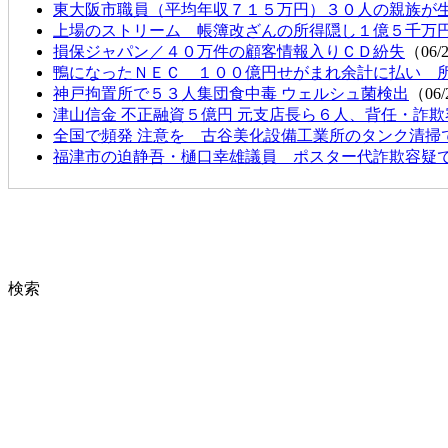
東大阪市職員（平均年収７１５万円）３０人の親族が
上場のストリーム 帳簿改ざんの所得隠し１億５千万
損保ジャパン／４０万件の顧客情報入りＣＤ紛失
（06/
鴨になったＮＥＣ １００億円せがまれ余計に払い 
神戸拘置所で５３人集団食中毒 ウェルシュ菌検出
（06/
津山信金 不正融資５億円 元支店長ら６人、背任・詐
全国で頻発 注意を 古谷美化設備工業所のタンク
福津市の迫静吾・樋口幸雄議員 ポスター代詐欺容疑
検索