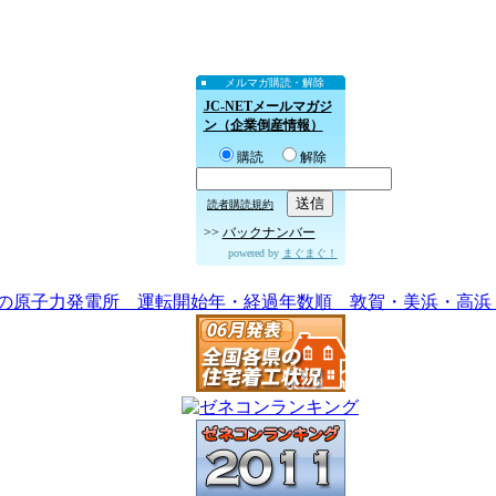
メルマガ購読・解除
JC-NETメールマガジ
ン（企業倒産情報）
購読
解除
読者購読規約
>>
バックナンバー
powered by
まぐまぐ！