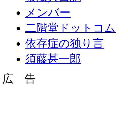
メンバー
二階堂ドットコム
依存症の独り言
須藤甚一郎
広 告