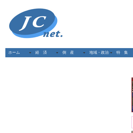
ホーム
経 済
倒 産
地域・政治
特 集