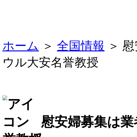
ホーム
＞
全国情報
＞ 
ウル大安名誉教授
慰安婦募集は業