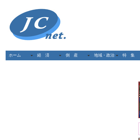
ホーム
経 済
倒 産
地域・政治
特 集