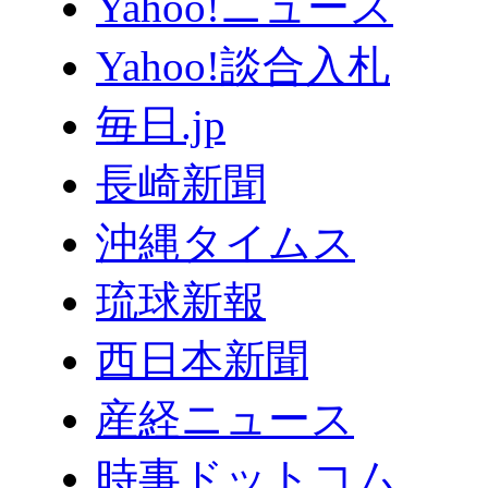
Yahoo!ニュース
Yahoo!談合入札
毎日.jp
長崎新聞
沖縄タイムス
琉球新報
西日本新聞
産経ニュース
時事ドットコム