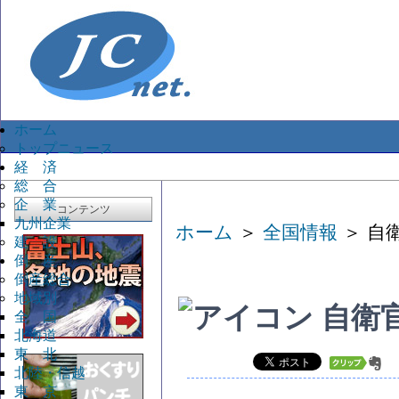
ホーム
トップニュース
経 済
総 合
企 業
コンテンツ
九州企業
ホーム
＞
全国情報
＞ 自
建 設
倒 産
倒産総合
地域別
自衛
全 国
北海道
東 北
北陸・信越
東 京