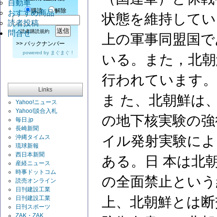
自動車
購読
解除
おすすめ商品
状態を維持してい
読者投稿
読者購読規約
問合せ
上の軍事同盟国で
>>
バックナンバー
powered by
まぐまぐ！
いる。また，北朝
行われています。
Links
ま た、北朝鮮は
Yahoo!ニュース
Yahoo!談合入札
の地下核実験の強
毎日.jp
長崎新聞
イル発射実験によ
沖縄タイムス
琉球新報
西日本新聞
ある。日 本は北
産経ニュース
時事ドットコム
の全面禁止という
読売オンライン
日刊建設工業
上、北朝鮮とは断
日刊建設工業
日刊スポーツ
ZAK・ZAK