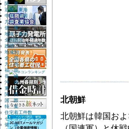
関 東
近畿・東海
中国・四国
九州・山口
債 権
地域・政治
全国総合
政治
地域別
全 国
九 州
福 岡
長 崎
沖 縄
東 京
関 西
北朝鮮
国 際
特 集
住宅着工件数
北朝鮮は韓国およ
メルマガ購読・解除
ゼネコンランキング
JC-NETメールマガジ
健 康
（国連軍）と休戦
ン（企業倒産情報）