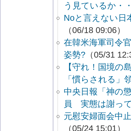
う見ているか・
Noと言えない日
（06/18 09:06）
在韓米海軍司令
姿勢?
（05/31 12
【守れ！国境の
「慣らされる」
中央日報「神の
員 実態は謝っ
元慰安婦面会中
（05/24 15:01）