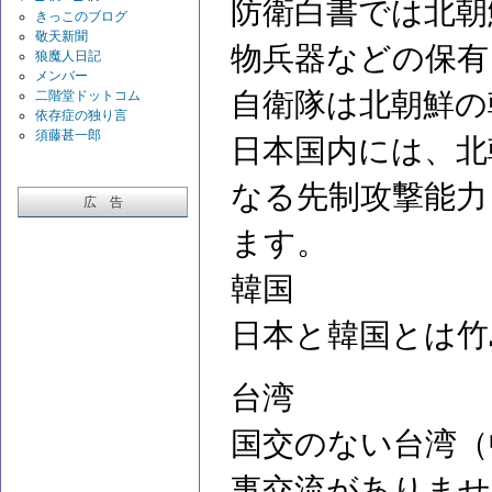
防衛白書では北朝
きっこのブログ
敬天新聞
物兵器などの保有
狼魔人日記
メンバー
自衛隊は北朝鮮の
二階堂ドットコム
依存症の独り言
須藤甚一郎
日本国内には、北
なる先制攻撃能力
広 告
ます。
韓国
日本と韓国とは竹
台湾
国交のない台湾（
事交流がありませ