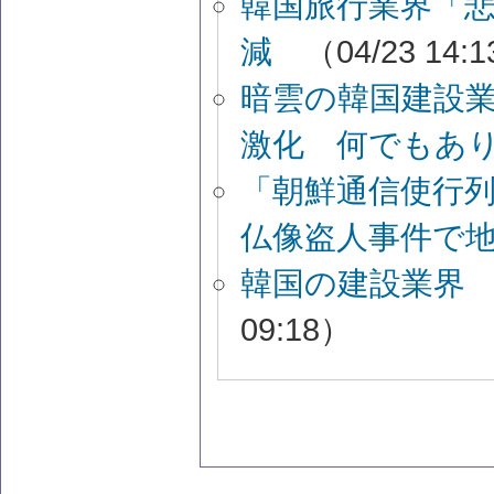
韓国旅行業界「
減
（04/23 14:
暗雲の韓国建設
激化 何でもあ
「朝鮮通信使行
仏像盗人事件で
韓国の建設業界
09:18）