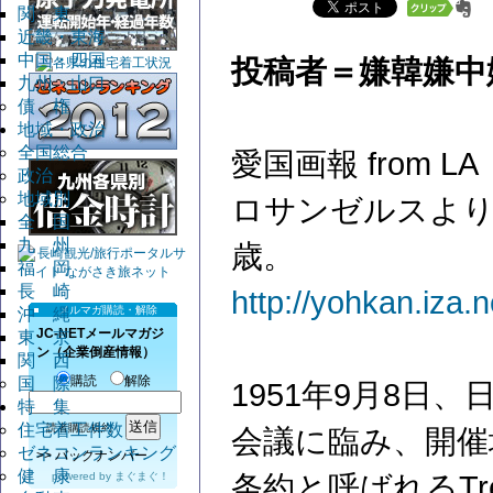
関 東
近畿・東海
中国・四国
投稿者＝嫌韓嫌中
九州・山口
債 権
地域・政治
全国総合
愛国画報 from LA
政治
地域別
ロサンゼルスより
全 国
九 州
歳。
福 岡
長 崎
http://yohkan.iza.n
メルマガ購読・解除
沖 縄
JC-NETメールマガジ
東 京
ン（企業倒産情報）
関 西
購読
解除
国 際
1951年9月8日
特 集
住宅着工件数
読者購読規約
会議に臨み、開催
ゼネコンランキング
>>
バックナンバー
健 康
powered by
まぐまぐ！
条約と呼ばれるTreaty