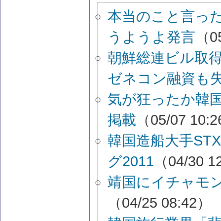
本当のこと言っ
うようよ発言
（05
朝鮮総連ビル取
ゼネコン融資も
気が狂ったか韓
掲載
（05/07 10:
韓国造船大手ST
グ2011
（04/30 1
靖国にイチャモ
（04/25 08:42）