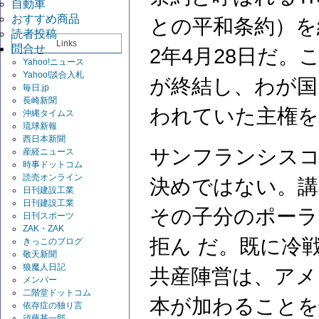
自動車
おすすめ商品
との平和条約）を
読者投稿
Links
問合せ
2年4月28日だ
Yahoo!ニュース
Yahoo!談合入札
が終結し、わが国
毎日.jp
長崎新聞
われていた主権を
沖縄タイムス
琉球新報
西日本新聞
サンフランシスコ
産経ニュース
時事ドットコム
読売オンライン
決めではない。講
日刊建設工業
日刊建設工業
その子分のポーラ
日刊スポーツ
ZAK・ZAK
拒ん だ。既に冷
きっこのブログ
敬天新聞
狼魔人日記
共産陣営は、アメ
メンバー
二階堂ドットコム
本が加わることを
依存症の独り言
須藤甚一郎