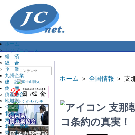
ホーム
トップニュース
経 済
総 合
企 業
コンテンツ
九州企業
ホーム
＞
全国情報
＞ 支
建 設
倒 産
倒産総合
地域別
支那
全 国
北海道
コ条約の真実！
東 北
北陸・信越
東 京