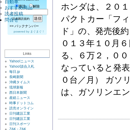
自動車
ホンダは、２０１
購読
解除
おすすめ商品
読者投稿
パクトカー「フ
読者購読規約
問合せ
>>
バックナンバー
ド」の、発売後約
powered by
まぐまぐ！
０１３年１０月６
る、６万２，００
Links
Yahoo!ニュース
なっていると発表
Yahoo!談合入札
毎日.jp
長崎新聞
０台／月） ガソ
沖縄タイムス
琉球新報
は、ガソリンエ
西日本新聞
産経ニュース
時事ドットコム
読売オンライン
日刊建設工業
日刊建設工業
日刊スポーツ
ZAK・ZAK