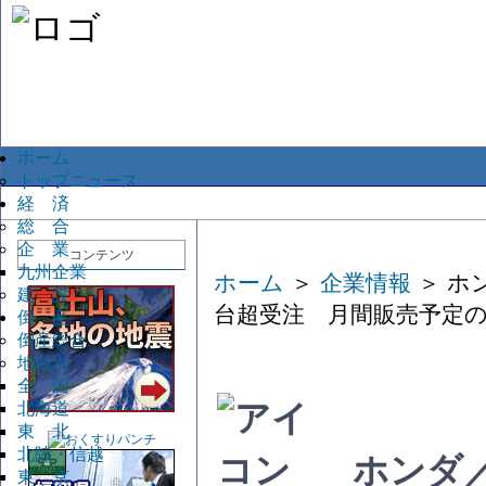
ホーム
トップニュース
経 済
総 合
企 業
コンテンツ
九州企業
ホーム
＞
企業情報
＞ ホ
建 設
台超受注 月間販売予定
倒 産
倒産総合
地域別
全 国
北海道
東 北
北陸・信越
ホンダ
東 京