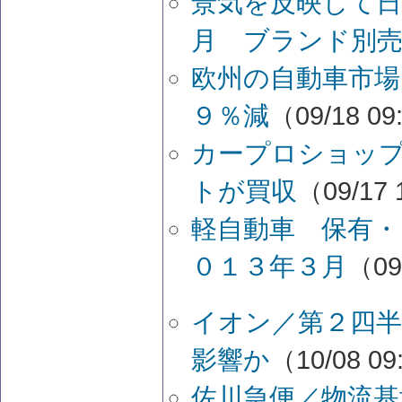
景気を反映して日
月 ブランド別
欧州の自動車市場
９％減
（09/18 09
カープロショッ
トが買収
（09/17 
軽自動車 保有・
０１３年３月
（09
イオン／第２四半
影響か
（10/08 09
佐川急便／物流基