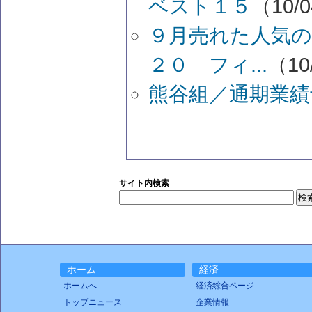
ベスト１５
（10/0
９月売れた人気の
２０ フィ...
（10
熊谷組／通期業績
サイト内検索
ホーム
経済
ホームへ
経済総合ページ
トップニュース
企業情報