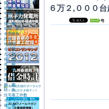
関 東
６万２,０００
近畿・東海
中国・四国
九州・山口
債 権
地域・政治
全国総合
政治
地域別
全 国
九 州
福 岡
長 崎
沖 縄
東 京
関 西
国 際
特 集
住宅着工件数
メルマガ購読・解除
ゼネコンランキング
JC-NETメールマガジ
健 康
ン（企業倒産情報）