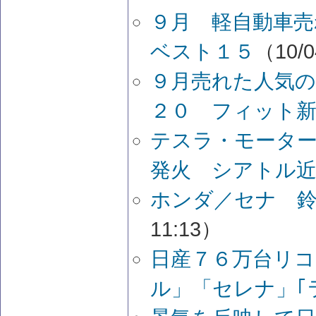
９月 軽自動車
ベスト１５
（10/0
９月売れた人気の
２０ フィット
テスラ・モーター
発火 シアトル
ホンダ／セナ 
11:13）
日産７６万台リ
ル」「セレナ」｢