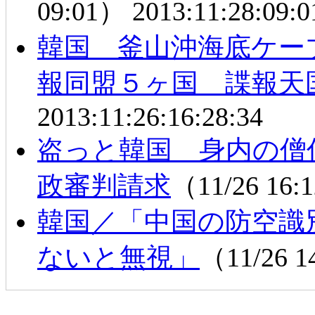
09:01）
2013:11:28:09:0
韓国 釜山沖海底ケー
報同盟５ヶ国 諜報天
2013:11:26:16:28:34
盗っと韓国 身内の僧
政審判請求
（11/26 16
韓国／「中国の防空識
ないと無視」
（11/26 