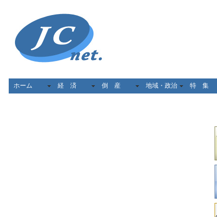
ホーム
経 済
倒 産
地域・政治
特 集