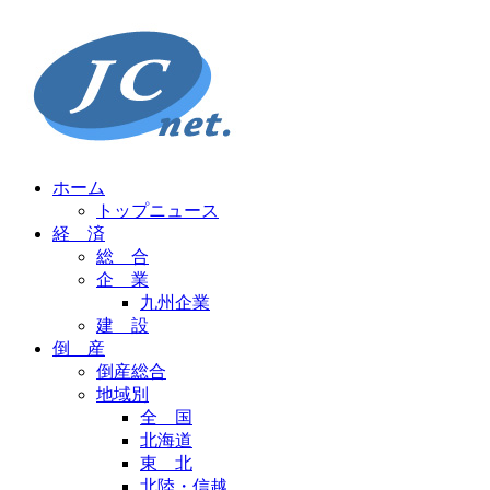
ホーム
トップニュース
経 済
総 合
企 業
九州企業
建 設
倒 産
倒産総合
地域別
全 国
北海道
東 北
北陸・信越