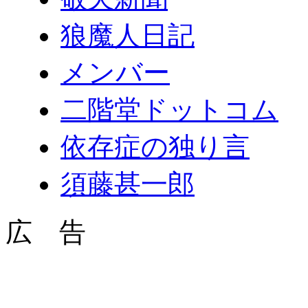
狼魔人日記
メンバー
二階堂ドットコム
依存症の独り言
須藤甚一郎
広 告