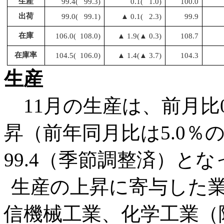
生産
99.4( 99.3)
0.1( 1.0)
100.0
出荷
99.0( 99.1)
▲ 0.1( 2.3)
99.9
在庫
106.0( 108.0)
▲ 1.9(▲ 0.3)
108.7
在庫率
104.5( 106.0)
▲ 1.4(▲ 3.7)
104.3
生産
11月の生産は、前月比0
昇（前年同月比は5.0％
99.4（季節調整済）と
生産の上昇に寄与した
信機械工業、化学工業（