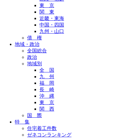
東 京
関 東
近畿・東海
中国・四国
九州・山口
債 権
地域・政治
全国総合
政治
地域別
全 国
九 州
福 岡
長 崎
沖 縄
東 京
関 西
国 際
特 集
住宅着工件数
ゼネコンランキング