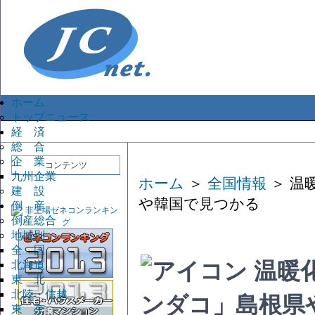
ホーム
トップニュース
経 済
総 合
企 業
コンテンツ
九州企業
ホーム
＞
全国情報
＞ 温
建 設
や韓国で見つかる
倒 産
倒産総合
地域別
全 国
北海道
温暖
東 北
北陸・信越
ンダコ」島根県
東 京