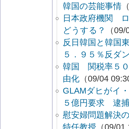
韓国の芸能事情
（
日本政府機関 
どうする？
（09/0
反日韓国と韓国
５．９５％反ダ
韓国 関税率５
由化
（09/04 09:
GLAMダヒがイ
５億円要求 逮
慰安婦問題解決
特任教授
（09/01 