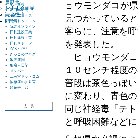
自動車
ョウモンダコが県
琉球新報
おすすめ商品
西日本新聞
読者投稿
産経ニュース
見つかっていると
問合せ
時事ドットコム
読売オンライン
客らに、注意を呼
日刊建設工業
日刊建設工業
を発表した。
日刊スポーツ
ZAK・ZAK
きっこのブログ
ヒョウモンダコ
敬天新聞
狼魔人日記
１０センチ程度の
メンバー
二階堂ドットコム
普段は茶色っぽい
依存症の独り言
須藤甚一郎
に変わり、青色の
同じ神経毒「テト
広 告
と呼吸困難などに