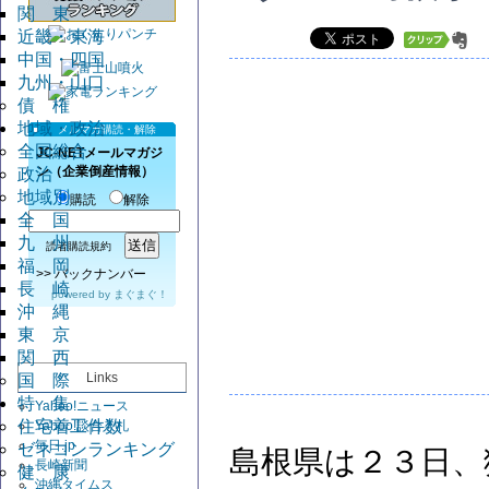
関 東
近畿・東海
中国・四国
九州・山口
債 権
地域・政治
メルマガ購読・解除
全国総合
JC-NETメールマガジ
ン（企業倒産情報）
政治
地域別
購読
解除
全 国
九 州
読者購読規約
福 岡
>>
バックナンバー
長 崎
powered by
まぐまぐ！
沖 縄
東 京
関 西
Links
国 際
特 集
Yahoo!ニュース
住宅着工件数
Yahoo!談合入札
毎日.jp
ゼネコンランキング
島根県は２３日、
長崎新聞
健 康
沖縄タイムス