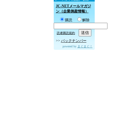
JC-NETメールマガジ
ン（企業倒産情報）
購読
解除
読者購読規約
>>
バックナンバー
powered by
まぐまぐ！