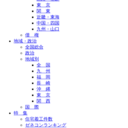
東 京
関 東
近畿・東海
中国・四国
九州・山口
債 権
地域・政治
全国総合
政治
地域別
全 国
九 州
福 岡
長 崎
沖 縄
東 京
関 西
国 際
特 集
住宅着工件数
ゼネコンランキング