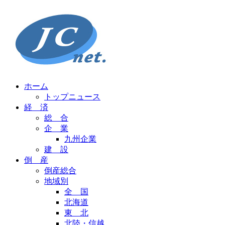
ホーム
トップニュース
経 済
総 合
企 業
九州企業
建 設
倒 産
倒産総合
地域別
全 国
北海道
東 北
北陸・信越