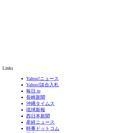
Links
Yahoo!ニュース
Yahoo!談合入札
毎日.jp
長崎新聞
沖縄タイムス
琉球新報
西日本新聞
産経ニュース
時事ドットコム