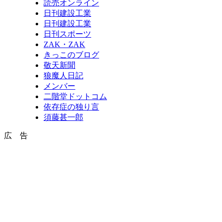
読売オンライン
日刊建設工業
日刊建設工業
日刊スポーツ
ZAK・ZAK
きっこのブログ
敬天新聞
狼魔人日記
メンバー
二階堂ドットコム
依存症の独り言
須藤甚一郎
広 告