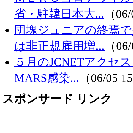
省・駐韓日本大...
（06/
団塊ジュニアの終焉
は非正規雇用増...
（06/
５月のJCNETアクセ
MARS感染...
（06/05 1
スポンサード リンク