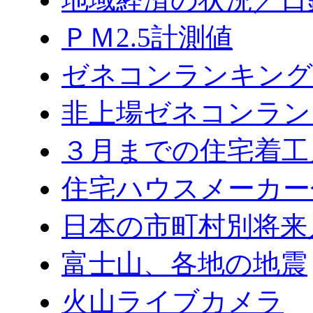
ＰＭ2.5計測値
ゼネコンランキング2
非上場ゼネコンラン
３月までの住宅着工
住宅ハウスメーカー
日本の市町村別将来
富士山、各地の地震
火山ライブカメラ