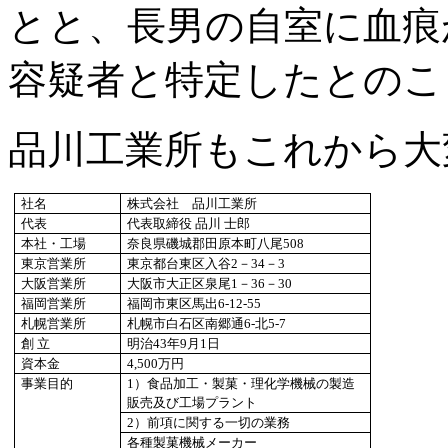
とと、長男の自室に血痕
容疑者と特定したとのこ
品川工業所もこれから大
社名
株式会社 品川工業所
代表
代表取締役 品川 士郎
本社・工場
奈良県磯城郡田原本町八尾508
東京営業所
東京都台東区入谷2－34－3
大阪営業所
大阪市大正区泉尾1－36－30
福岡営業所
福岡市東区馬出6-12-55
札幌営業所
札幌市白石区南郷通6-北5-7
創 立
明治43年9月1日
資本金
4,500
万円
事業目的
1
）食品加工・製菓・理化学機械の製造
販売及び工場プラント
2
）前項に関する一切の業務
各種製菓機械メーカー