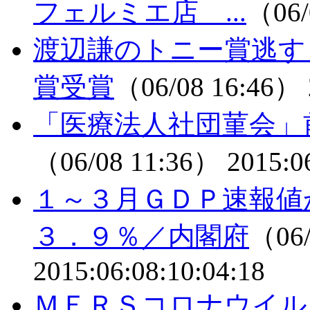
フェルミエ店 ...
（06/
渡辺謙のトニー賞逃す
賞受賞
（06/08 16:46）
「医療法人社団菫会」
（06/08 11:36）
2015:0
１～３月ＧＤＰ速報値
３．９％／内閣府
（06/
2015:06:08:10:04:18
ＭＥＲＳコロナウイル