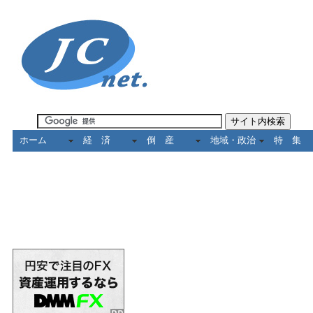
ホーム
経 済
倒 産
地域・政治
特 集