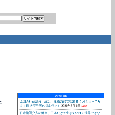
PICK UP
チ