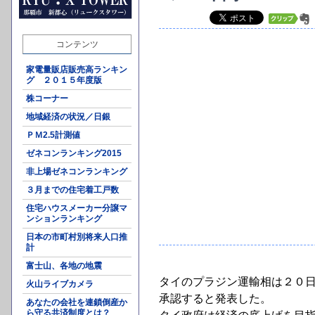
コンテンツ
家電量販店販売高ランキン
グ ２０１５年度版
株コーナー
地域経済の状況／日銀
ＰＭ2.5計測値
ゼネコンランキング2015
非上場ゼネコンランキング
３月までの住宅着工戸数
住宅ハウスメーカー分譲マ
ンションランキング
日本の市町村別将来人口推
計
富士山、各地の地震
タイのプラジン運輸相は２０
火山ライブカメラ
承認すると発表した。
あなたの会社を連鎖倒産か
ら守る共済制度とは？