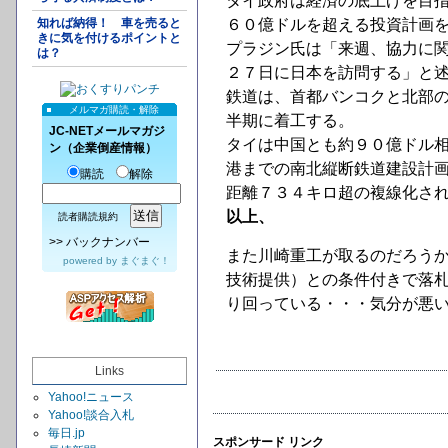
タイ政府は経済の底上げを目
知れば納得！ 車を売ると
６０億ドルを超える投資計画
きに気を付けるポイントと
プラジン氏は「来週、協力に
は？
２７日に日本を訪問する」と
鉄道は、首都バンコクと北部
メルマガ購読・解除
半期に着工する。
JC-NETメールマガジ
タイは中国とも約９０億ドル
ン（企業倒産情報）
港までの南北縦断鉄道建設計
購読
解除
距離７３４キロ超の複線化さ
以上、
読者購読規約
>>
バックナンバー
また川崎重工が取るのだろう
powered by
まぐまぐ！
技術提供）との条件付きで落
り回っている・・・気分が悪
Links
Yahoo!ニュース
Yahoo!談合入札
毎日.jp
スポンサード リンク