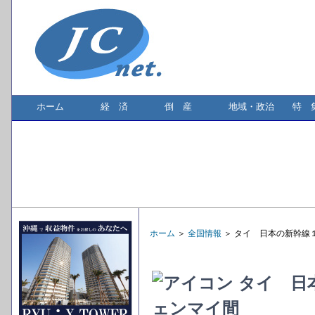
ホーム
経 済
倒 産
地域・政治
特 
ホーム
＞
全国情報
＞ タイ 日本の新幹線
タイ 日
ェンマイ間