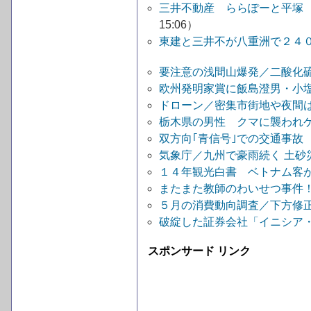
三井不動産 ららぽーと平塚 
15:06）
東建と三井不が八重洲で２４
要注意の浅間山爆発／二酸化硫
欧州発明家賞に飯島澄男・小塩
ドローン／密集市街地や夜間
栃木県の男性 クマに襲われ
双方向｢青信号｣での交通事故
気象庁／九州で豪雨続く 土砂
１４年観光白書 ベトナム客が最
またまた教師のわいせつ事件
５月の消費動向調査／下方修
破綻した証券会社「イニシア・
スポンサード リンク