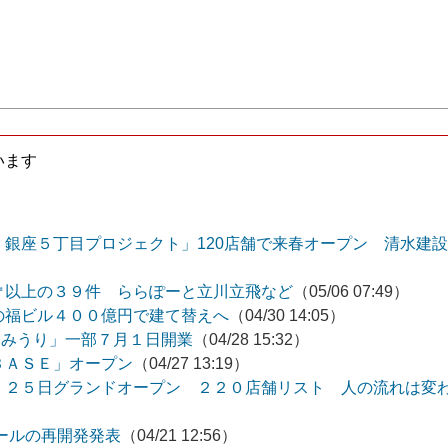
います
銀座５丁目プロジェクト」120店舗で来春オープン 清水建設
㎡以上の３９件 ららぽーと立川立飛など
（05/06 07:49）
の福ビル４００億円で建て替えへ
（04/30 14:05）
 よみうり」一部７月１日開業
（04/28 15:32）
ＢＡＳＥ」オープン
（04/27 13:19）
」２５日グランドオープン ２２０店舗リスト 人の流れは変
ールの再開発発表
（04/21 12:56）