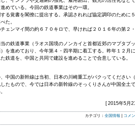
指し、インフラや交通網の強化、雇用創出、観光の活性化など
を進めている。今回の鉄道事業はその一環。
関する覚書を閣僚に提出する。承認されれば協定調印のために
述べた。
のチェンマイ間の約６７０キロで、早ければ２０１６年の第２
相当の鉄道事業（ラオス国境のノンカイと首都近郊のマプタプ
画）を進めており、今年第４・四半期に着工する。昨年１２月
れた鉄道を、中国と共同で建設を進めることで合意している。
か、中国の新幹線は当初、日本の川崎重工がパクってください
札したもので、今では日本の新幹線のそっくりさんが中国全土
い。
[ 2015年5月2
カテゴリ：
全国情報
|
コメン