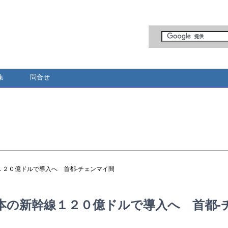
集
問合せ
１２０億ドルで導入へ 首都-チェンマイ間
本の新幹線１２０億ドルで導入へ 首都-