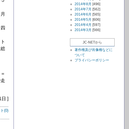
で５
2014年8月
[496]
2014年7月
[562]
５月
2014年6月
[565]
2014年5月
[606]
2014年4月
[597]
・四
2014年3月
[566]
ット
JC-NETから
に総
著作権及び肖像権などに
ついて
プライバシーポリシー
（＝
で走
1日 ]
ト(
0
)