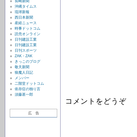
長崎新聞
沖縄タイムス
琉球新報
西日本新聞
産経ニュース
時事ドットコム
読売オンライン
日刊建設工業
日刊建設工業
日刊スポーツ
ZAK・ZAK
きっこのブログ
敬天新聞
狼魔人日記
メンバー
二階堂ドットコム
依存症の独り言
須藤甚一郎
コメントをどうぞ
広 告