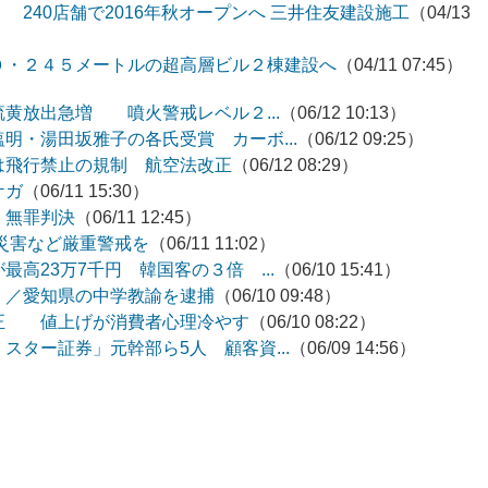
240店舗で2016年秋オープンへ 三井住友建設施工
（04/13
０・２４５メートルの超高層ビル２棟建設へ
（04/11 07:45）
黄放出急増 噴火警戒レベル２...
（06/12 10:13）
明・湯田坂雅子の各氏受賞 カーボ...
（06/12 09:25）
は飛行禁止の規制 航空法改正
（06/12 08:29）
ケガ
（06/11 15:30）
 無罪判決
（06/11 12:45）
災害など厳重警戒を
（06/11 11:02）
高23万7千円 韓国客の３倍 ...
（06/10 15:41）
！／愛知県の中学教諭を逮捕
（06/10 09:48）
正 値上げが消費者心理冷やす
（06/10 08:22）
スター証券」元幹部ら5人 顧客資...
（06/09 14:56）