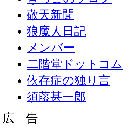
敬天新聞
狼魔人日記
メンバー
二階堂ドットコム
依存症の独り言
須藤甚一郎
広 告