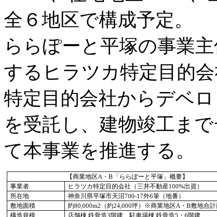
全６地区で構成予定。
ららぽーと平塚の事業主
するヒラツカ特定目的会
特定目的会社からデベロ
を受託し、建物竣工まで
て本事業を推進する。
【商業地区A・B「ららぽーと平塚」概要】
事業者
ヒラツカ特定目的会社（三井不動産100%出資）
所在地
神奈川県平塚市天沼700-17外6筆（地番）
敷地面積
約80,000m2（約24,000坪）※商業地区A・B敷地合
構造規模
店舗棟 鉄骨造3階建、駐車場棟 鉄骨造5・6階建