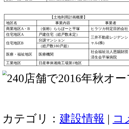
【土地利用計画概要】
地区名
事業内容
事業者
商業地区A・B
（仮称）ららぽーと平塚
ヒラツカ特定目的会社
住宅地区A
戸建住宅（総戸数未定）
三井不動産レジデンシ
分譲マンション
ャル(株)
住宅地区B
（総戸数180戸超）
社会福祉法人恩賜財団
医療・福祉地区
医療機関
済生会平塚病院
工業地区
日産車体湘南工場第1地区
カテゴリ：
建設情報
|
コ