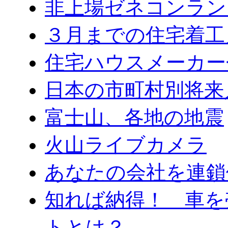
非上場ゼネコンラン
３月までの住宅着工
住宅ハウスメーカー
日本の市町村別将来
富士山、各地の地震
火山ライブカメラ
あなたの会社を連鎖
知れば納得！ 車を
トとは？