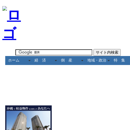
ホーム
経 済
倒 産
地域・政治
特 集