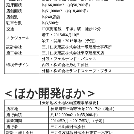
延床面積
約166,000m2 （約50,200坪）
店舗面積
約61,000m2 （約18,400坪）
店舗数
約240店舗
駐車台数
約3,500台
交通
JR
東海道線「平塚」駅 徒歩12分
着工：2015年4月10日
スケジュール
竣工・開業：2016年 秋（予定）
設計会社
三井住友建設株式会社一級建築士事務所
施工会社
三井住友建設株式会社東京建築支店
外装：フェルナンド・バスケス
環境デザイン
内装：株式会社乃村工藝社
外構：株式会社ランドスケープ・プラス
＜ほか開発ほか＞
【天沼地区土地区画整理事業概要】
所在地
神奈川県平塚市天沼700-17外（地番）
施行面積
約182,000m2（約55,000坪）
事業期間
2014
年9月～2017年3月（予定）
施行者
三井不動産株式会社
設計・施工会社
三井住友建設株式会社東京土木支店