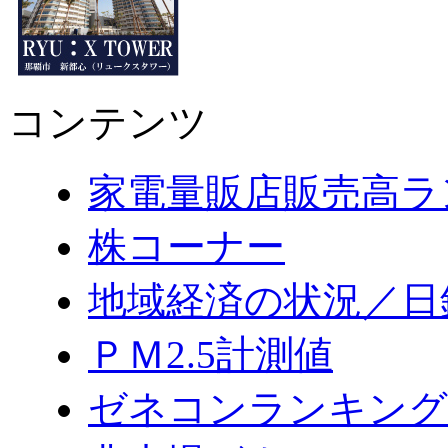
コンテンツ
家電量販店販売高ラ
株コーナー
地域経済の状況／日
ＰＭ2.5計測値
ゼネコンランキング2