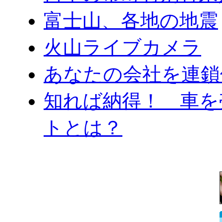
富士山、各地の地震
火山ライブカメラ
あなたの会社を連鎖
知れば納得！ 車を
トとは？