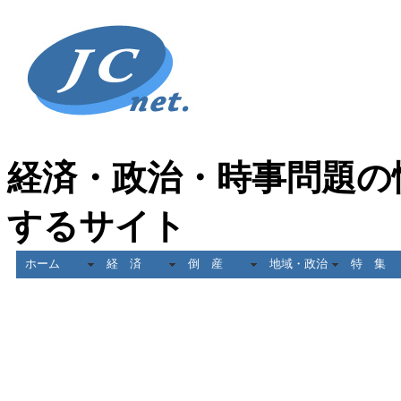
経済・政治・時事問題の
するサイト
ホーム
経 済
倒 産
地域・政治
特 集