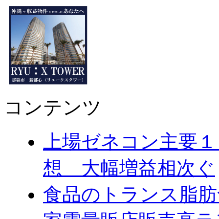
コンテンツ
上場ゼネコン主要１
想 大幅増益相次ぐ
食品のトランス脂肪