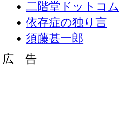
二階堂ドットコム
依存症の独り言
須藤甚一郎
広 告