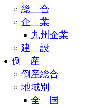
総 合
企 業
九州企業
建 設
倒 産
倒産総合
地域別
全 国