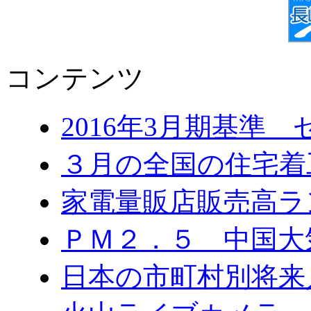
コンテンツ
2016年3月期基準
３月の全国の住宅
家電量販店販売高ラ
ＰＭ２．５ 中国大
日本の市町村別将来