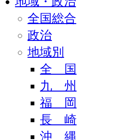
地域・政治
全国総合
政治
地域別
全 国
九 州
福 岡
長 崎
沖 縄