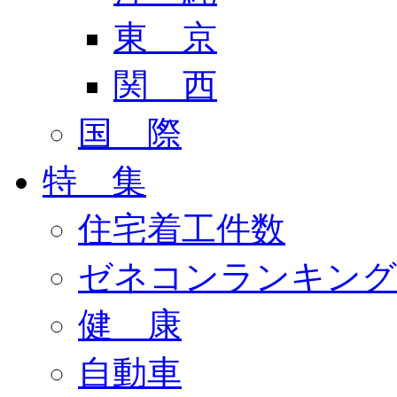
東 京
関 西
国 際
特 集
住宅着工件数
ゼネコンランキング
健 康
自動車