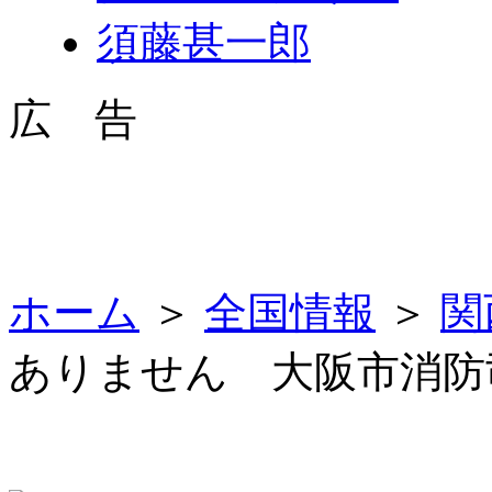
須藤甚一郎
広 告
ホーム
＞
全国情報
＞
関
ありません 大阪市消