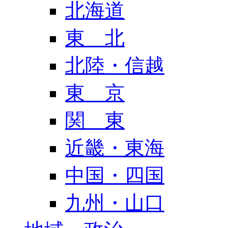
北海道
東 北
北陸・信越
東 京
関 東
近畿・東海
中国・四国
九州・山口