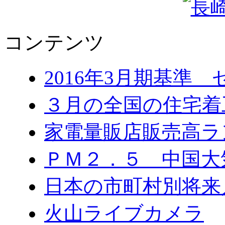
コンテンツ
2016年3月期基準
３月の全国の住宅
家電量販店販売高ラ
ＰＭ２．５ 中国大
日本の市町村別将来
火山ライブカメラ