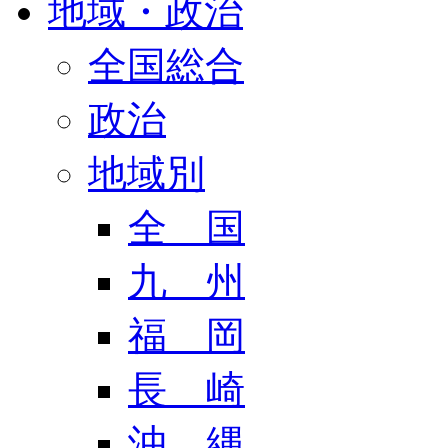
地域・政治
全国総合
政治
地域別
全 国
九 州
福 岡
長 崎
沖 縄