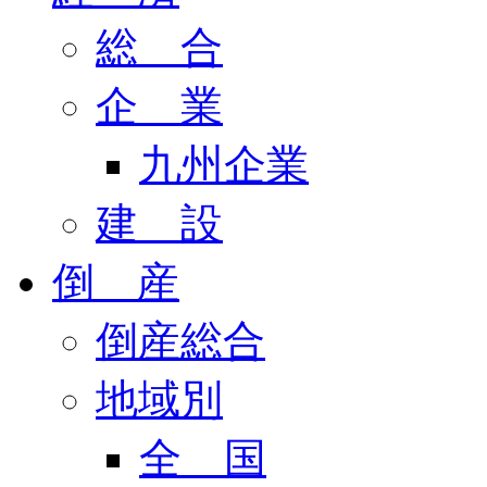
総 合
企 業
九州企業
建 設
倒 産
倒産総合
地域別
全 国