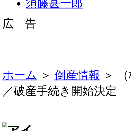
須藤甚一郎
広 告
ホーム
＞
倒産情報
＞ 
／破産手続き開始決定