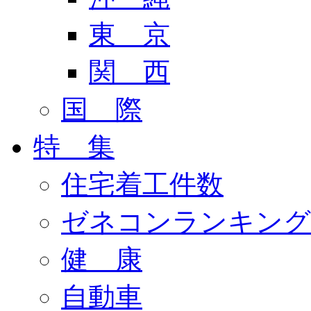
東 京
関 西
国 際
特 集
住宅着工件数
ゼネコンランキング
健 康
自動車