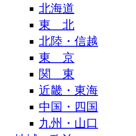
北海道
東 北
北陸・信越
東 京
関 東
近畿・東海
中国・四国
九州・山口