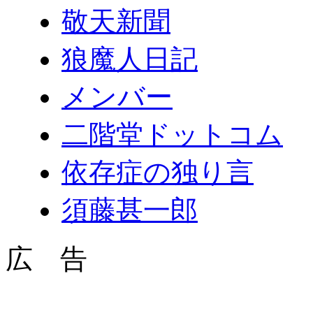
敬天新聞
狼魔人日記
メンバー
二階堂ドットコム
依存症の独り言
須藤甚一郎
広 告