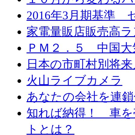
2016年3月期基準
家電量販店販売高ラ
ＰＭ２．５ 中国大
日本の市町村別将来
火山ライブカメラ
あなたの会社を連鎖
知れば納得！ 車を
トとは？