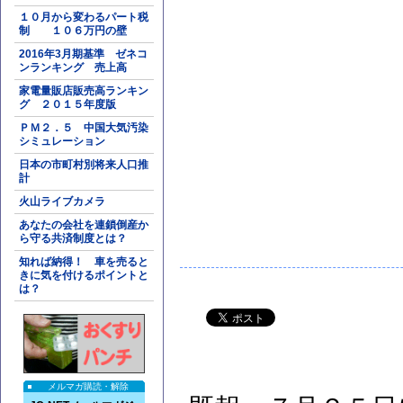
１０月から変わるパート税
制 １０６万円の壁
2016年3月期基準 ゼネコ
ンランキング 売上高
家電量販店販売高ランキン
グ ２０１５年度版
ＰＭ２．５ 中国大気汚染
シミュレーション
日本の市町村別将来人口推
計
火山ライブカメラ
あなたの会社を連鎖倒産か
ら守る共済制度とは？
知れば納得！ 車を売ると
きに気を付けるポイントと
は？
メルマガ購読・解除