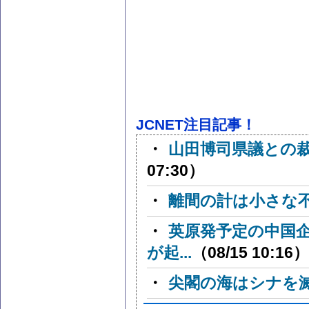
JCNET注目記事！
・
山田博司県議との
07:30）
・
離間の計は小さな
・
英原発予定の中国
が起...
（08/15 10:16）
・
尖閣の海はシナを