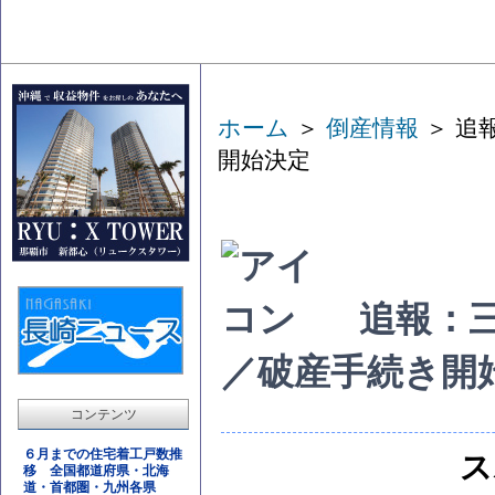
ホーム
＞
倒産情報
＞ 追
開始決定
追報：
／破産手続き開
コンテンツ
６月までの住宅着工戸数推
ス
移 全国都道府県・北海
道・首都圏・九州各県