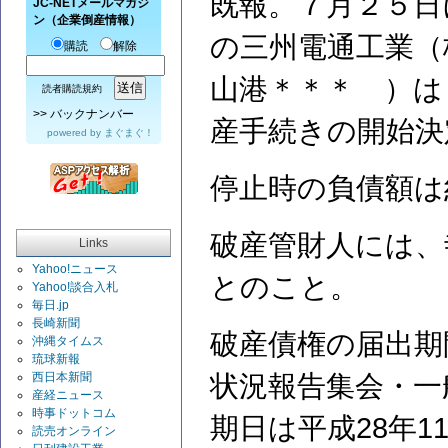
既報。７月２５日
JC-NETメールマガジ
ン（企業倒産情報）
の三州電通工業（
購読
解除
山港＊＊＊ ）は
読者購読規約
>>
バックナンバー
産手続きの開始決
powered by
まぐまぐ！
停止時の負債額は
破産管財人には、
Links
Yahoo!ニュース
とのこと。
Yahoo!談合入札
毎日.jp
長崎新聞
破産債権の届出期
沖縄タイムス
琉球新報
西日本新聞
状況報告集会・一
産経ニュース
時事ドットコム
期日は平成28年1
読売オンライン