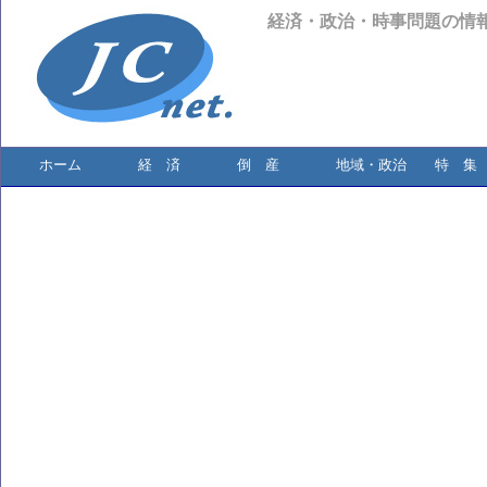
経済・政治・時事問題の情
ホーム
経 済
倒 産
地域・政治
特 集