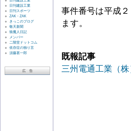
日刊建設工業
日刊建設工業
事件番号は平成２
日刊スポーツ
ZAK・ZAK
ます。
きっこのブログ
敬天新聞
狼魔人日記
メンバー
二階堂ドットコム
依存症の独り言
須藤甚一郎
既報記事
三州電通工業（株
広 告