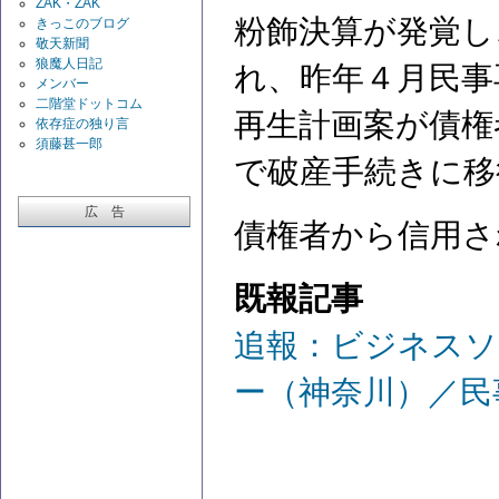
ZAK・ZAK
粉飾決算が発覚し
きっこのブログ
敬天新聞
狼魔人日記
れ、昨年４月民事
メンバー
二階堂ドットコム
再生計画案が債権
依存症の独り言
須藤甚一郎
で破産手続きに移
広 告
債権者から信用さ
既報記事
追報：ビジネスソ
ー（神奈川）／民