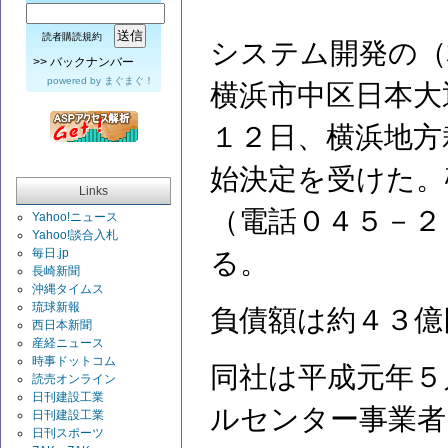
読者購読規約
システム開発の（
>>
バックナンバー
powered by
まぐまぐ！
横浜市中区日本大
１２日、横浜地方
始決定を受けた。
Links
（電話０４５－２
Yahoo!ニュース
Yahoo!談合入札
毎日.jp
る。
長崎新聞
沖縄タイムス
琉球新報
負債額は約４３億
西日本新聞
産経ニュース
時事ドットコム
同社は平成元年５
読売オンライン
日刊建設工業
ルセンター事業者
日刊建設工業
日刊スポーツ