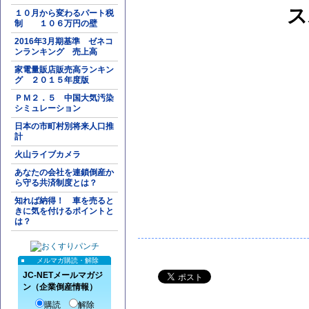
ス
１０月から変わるパート税
制 １０６万円の壁
2016年3月期基準 ゼネコ
ンランキング 売上高
家電量販店販売高ランキン
グ ２０１５年度版
ＰＭ２．５ 中国大気汚染
シミュレーション
日本の市町村別将来人口推
計
火山ライブカメラ
あなたの会社を連鎖倒産か
ら守る共済制度とは？
知れば納得！ 車を売ると
きに気を付けるポイントと
は？
メルマガ購読・解除
JC-NETメールマガジ
ン（企業倒産情報）
購読
解除