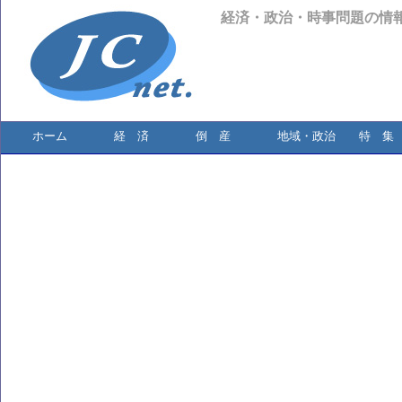
経済・政治・時事問題の情
ホーム
経 済
倒 産
地域・政治
特 集