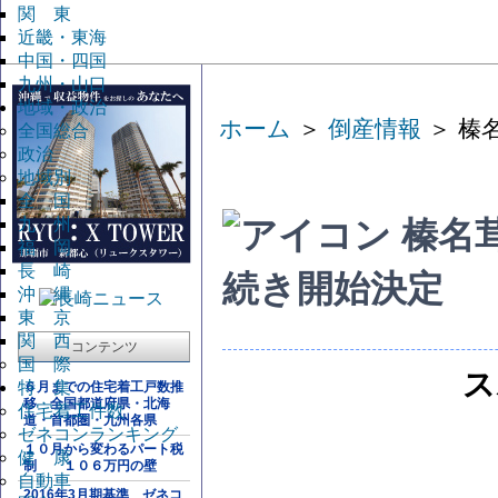
関 東
近畿・東海
中国・四国
九州・山口
地域・政治
ホーム
＞
倒産情報
＞ 榛
全国総合
政治
地域別
全 国
九 州
榛名
福 岡
長 崎
続き開始決定
沖 縄
東 京
関 西
コンテンツ
国 際
ス
特 集
６月までの住宅着工戸数推
移 全国都道府県・北海
住宅着工件数
道・首都圏・九州各県
ゼネコンランキング
１０月から変わるパート税
健 康
制 １０６万円の壁
自動車
2016年3月期基準 ゼネコ