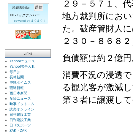
２９－５７１、代
読者購読規約
地方裁判所におい
>>
バックナンバー
powered by
まぐまぐ！
た。破産管財人に
２３０－８６８２
Links
負債額は約２億円
Yahoo!ニュース
Yahoo!談合入札
毎日.jp
消費不況の浸透で
長崎新聞
沖縄タイムス
る観光客が激減し
琉球新報
西日本新聞
第３者に譲渡して
産経ニュース
時事ドットコム
読売オンライン
日刊建設工業
日刊建設工業
日刊スポーツ
ZAK・ZAK