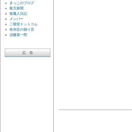
きっこのブログ
敬天新聞
狼魔人日記
メンバー
二階堂ドットコム
依存症の独り言
須藤甚一郎
広 告