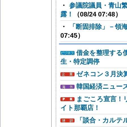
・
参議院議員・青山
露！
（08/24 07:48）
・
「断固排除」－領
07:45）
借金を整理する
生・特定調停
ゼネコン３月決算
韓国経済ニュー
まごころ宣言！
イト那覇店！
「談合・カルテ