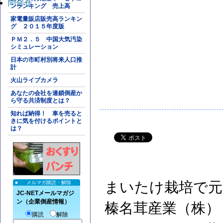
問合せ
ンランキング 売上高
家電量販店販売高ランキン
グ ２０１５年度版
ＰＭ２．５ 中国大気汚染
シミュレーション
日本の市町村別将来人口推
計
火山ライブカメラ
あなたの会社を連鎖倒産か
ら守る共済制度とは？
知れば納得！ 車を売ると
きに気を付けるポイントと
は？
まいたけ栽培で元
メルマガ購読・解除
JC-NETメールマガジ
ン（企業倒産情報）
榛名茸産業（株）
購読
解除