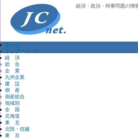
経済・政治・時事問題の情
ホーム
トップニュース
経 済
総 合
企 業
九州企業
建 設
倒 産
倒産総合
地域別
全 国
北海道
東 北
北陸・信越
東 京