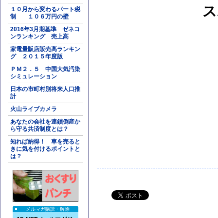
ス
１０月から変わるパート税
制 １０６万円の壁
2016年3月期基準 ゼネコ
ンランキング 売上高
家電量販店販売高ランキン
グ ２０１５年度版
ＰＭ２．５ 中国大気汚染
シミュレーション
日本の市町村別将来人口推
計
火山ライブカメラ
あなたの会社を連鎖倒産か
ら守る共済制度とは？
知れば納得！ 車を売ると
きに気を付けるポイントと
は？
メルマガ購読・解除