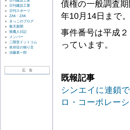
日刊建設工業
債権の一般調査期間
日刊建設工業
日刊スポーツ
年10月14日まで
ZAK・ZAK
きっこのブログ
敬天新聞
事件番号は平成２
狼魔人日記
メンバー
二階堂ドットコム
っています。
依存症の独り言
須藤甚一郎
広 告
既報記事
シンエイに連鎖で
ロ・コーポレーシ