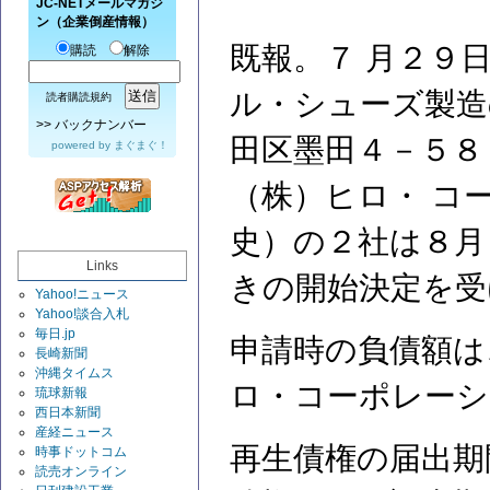
JC-NETメールマガジ
ン（企業倒産情報）
既報。７ 月２９
購読
解除
ル・シューズ製造
読者購読規約
>>
バックナンバー
田区墨田４－５８
powered by
まぐまぐ！
（株）ヒロ・ コ
史）の２社は８月
Links
きの開始決定を受
Yahoo!ニュース
Yahoo!談合入札
毎日.jp
申請時の負債額は
長崎新聞
沖縄タイムス
ロ・コーポレーシ
琉球新報
西日本新聞
産経ニュース
再生債権の届出期
時事ドットコム
読売オンライン