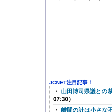
JCNET注目記事！
・
山田博司県議との
07:30）
・
離間の計は小さな