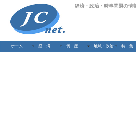
経済・政治・時事問題の情
ホーム
経 済
倒 産
地域・政治
特 集