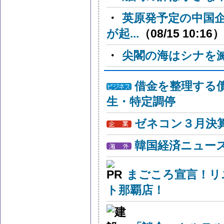
・
英原発予定の中国
が起...
（08/15 10:16）
・
尖閣の海はシナを
借金を整理する
生・特定調停
ゼネコン３月決算
韓国経済ニュー
まごころ宣言！リ
ト那覇店！