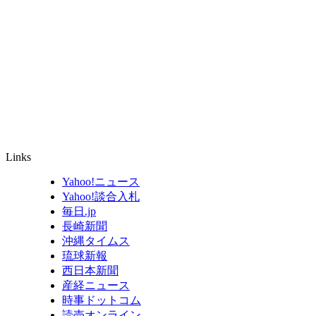
Links
Yahoo!ニュース
Yahoo!談合入札
毎日.jp
長崎新聞
沖縄タイムス
琉球新報
西日本新聞
産経ニュース
時事ドットコム
読売オンライン