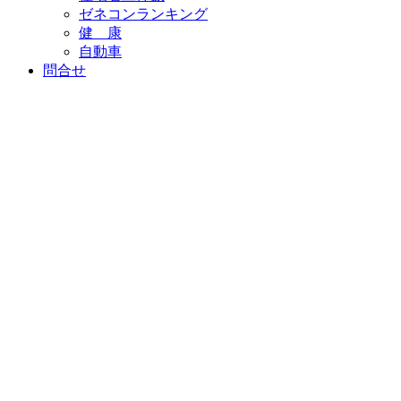
ゼネコンランキング
健 康
自動車
問合せ