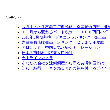
コンテンツ
６月までの住宅着工戸数推移 全国都道府県・北
１０月から変わるパート税制 １０６万円の壁
2016年3月期基準 ゼネコンランキング 売上高
家電量販店販売高ランキング ２０１５年度版
ＰＭ２．５ 中国大気汚染シミュレーション
日本の市町村別将来人口推計
火山ライブカメラ
あなたの会社を連鎖倒産から守る共済制度とは？
知れば納得！ 車を売るときに気を付けるポイン