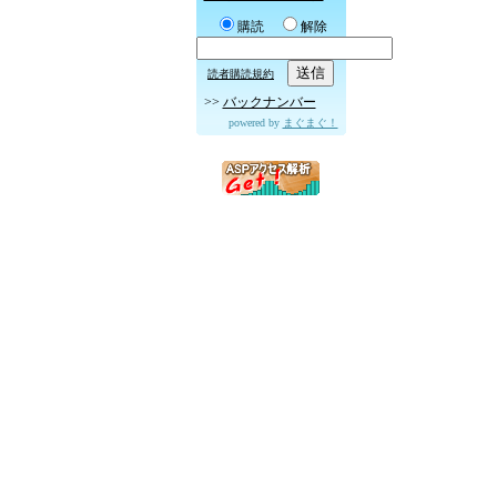
購読
解除
読者購読規約
>>
バックナンバー
powered by
まぐまぐ！