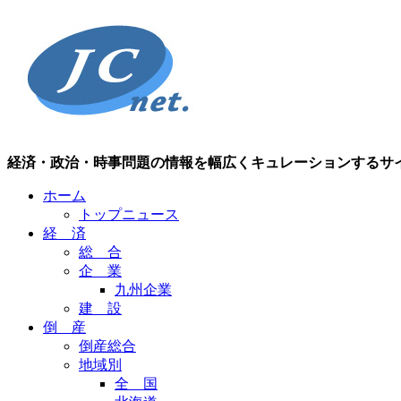
経済・政治・時事問題の情報を幅広くキュレーションするサ
ホーム
トップニュース
経 済
総 合
企 業
九州企業
建 設
倒 産
倒産総合
地域別
全 国