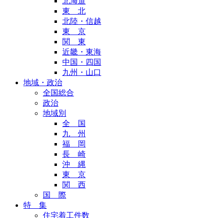
北海道
東 北
北陸・信越
東 京
関 東
近畿・東海
中国・四国
九州・山口
地域・政治
全国総合
政治
地域別
全 国
九 州
福 岡
長 崎
沖 縄
東 京
関 西
国 際
特 集
住宅着工件数