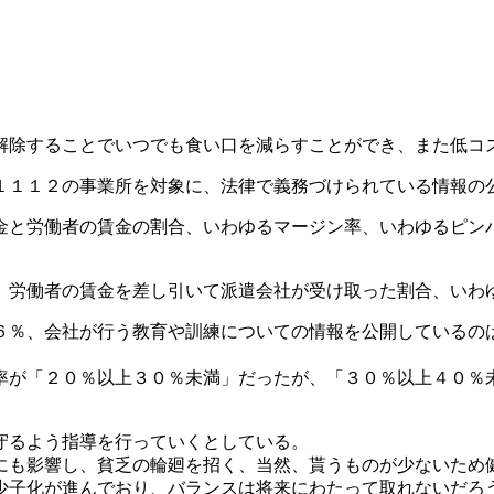
解除することでいつでも食い口を減らすことができ、また低コ
１１１２の事業所を対象に、法律で義務づけられている情報の
金と労働者の賃金の割合、いわゆるマージン率、いわゆるピン
、労働者の賃金を差し引いて派遣会社が受け取った割合、いわ
６％、会社が行う教育や訓練についての情報を公開しているの
率が「２０％以上３０％未満」だったが、「３０％以上４０％
守るよう指導を行っていくとしている。
にも影響し、貧乏の輪廻を招く、当然、貰うものが少ないため
少子化が進んでおり、バランスは将来にわたって取れないだろ