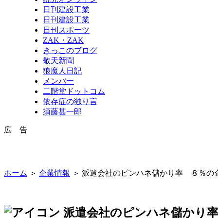
日刊建設工業
日刊建設工業
日刊スポーツ
ZAK・ZAK
きっこのブログ
敬天新聞
狼魔人日記
メンバー
二階堂ドットコム
依存症の独り言
須藤甚一郎
広 告
ホーム
＞
企業情報
＞ 派遣会社のピンハネ儲かり率 ８％の
派遣会社のピンハネ儲かり率