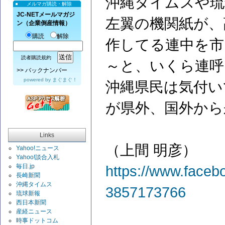
沖縄タイムスや琉
メルマガ購読・解除
JC-NETメールマガジ
左翼の機関紙が、
ン（企業倒産情報）
購読
解除
作してる連中を市
読者購読規約
～と、いくら連呼
>>
バックナンバー
powered by
まぐまぐ！
沖縄県民は気付い
が県外、国外から
Links
（上間 明彦）
Yahoo!ニュース
Yahoo!談合入札
毎日.jp
https://www.faceb
長崎新聞
沖縄タイムス
3857173766
琉球新報
西日本新聞
産経ニュース
時事ドットコム