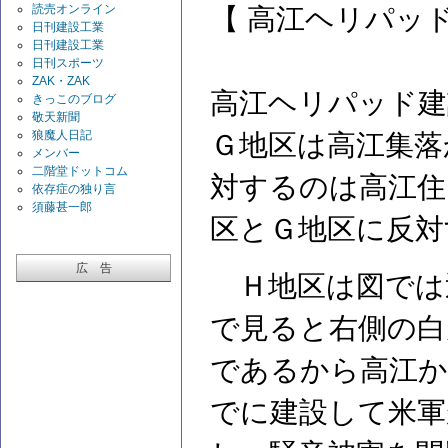
読売オンライン
【 高江ヘリパッ
日刊建設工業
日刊建設工業
日刊スポーツ
ZAK・ZAK
高江ヘリパッド建
きっこのブログ
敬天新聞
狼魔人日記
Ｇ地区は高江集落
メンバー
二階堂ドットコム
対するのは高江住
依存症の独り言
須藤甚一郎
区とＧ地区に反対
広 告
Ｈ地区は図では
で見ると右側の白
であるから高江
でに建設して米軍