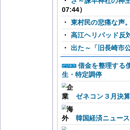
・
さ～諫早神社の神
07:44）
・
東村民の悲痛な声
・
高江ヘリパッド反
・
出た～「旧長崎市公
借金を整理する
生・特定調停
ゼネコン３月決算
韓国経済ニュー