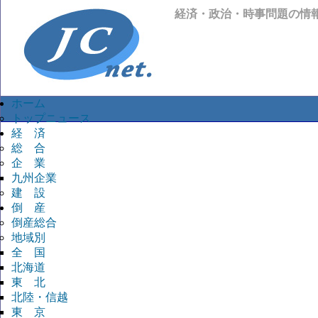
経済・政治・時事問題の情
ホーム
トップニュース
経 済
総 合
企 業
九州企業
建 設
倒 産
倒産総合
地域別
全 国
北海道
東 北
北陸・信越
東 京