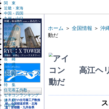
関 東
近畿・東海
中国・四国
九州・山口
地域・政治
ホーム
＞
全国情報
＞
沖
全国総合
政治
動だ
地域別
全 国
九 州
福 岡
長 崎
沖 縄
高江ヘ
東 京
関 西
国 際
動だ
特 集
住宅着工件数
コンテンツ
ゼネコンランキング
健 康
６月までの住宅着工戸数推
ス
移 全国都道府県・北海
自動車
道・首都圏・九州各県