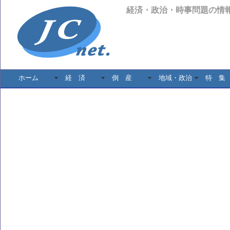
経済・政治・時事問題の情
ホーム
経 済
倒 産
地域・政治
特 集