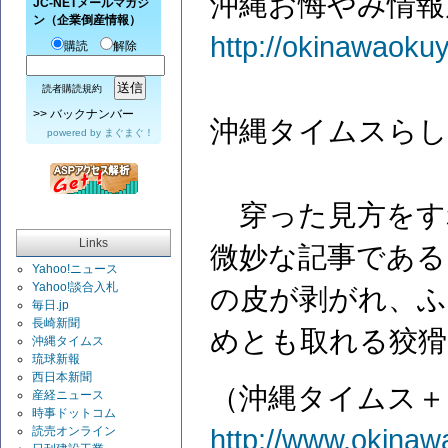
沖縄お悔やみ情報
JC-NETメールマガジ
ン（企業倒産情報）
http://okinawaoku
購読
解除
読者購読規約
>>
バックナンバー
沖縄タイムスらし
powered by
まぐまぐ！
穿った見方をす
Links
微妙な記事である
Yahoo!ニュース
Yahoo!談合入札
の皮が剥がれ、ふ
毎日.jp
長崎新聞
めとも取れる狡猾
沖縄タイムス
琉球新報
西日本新聞
（沖縄タイムス＋
産経ニュース
時事ドットコム
読売オンライン
http://www.okinawa