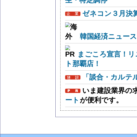
生・特定調停
ゼネコン３月決算
韓国経済ニュー
まごころ宣言！リ
ト那覇店！
「談合・カルテ
いま建設業界の
ート
が便利です。