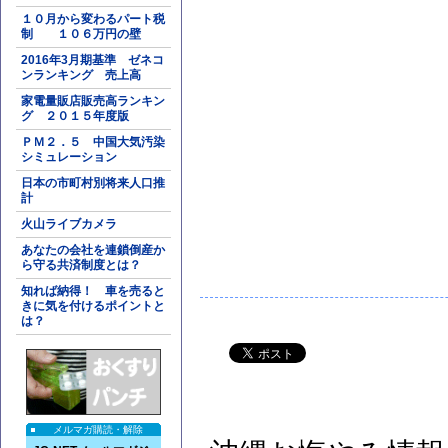
１０月から変わるパート税
制 １０６万円の壁
2016年3月期基準 ゼネコ
ンランキング 売上高
家電量販店販売高ランキン
グ ２０１５年度版
ＰＭ２．５ 中国大気汚染
シミュレーション
日本の市町村別将来人口推
計
火山ライブカメラ
あなたの会社を連鎖倒産か
ら守る共済制度とは？
知れば納得！ 車を売ると
きに気を付けるポイントと
は？
メルマガ購読・解除