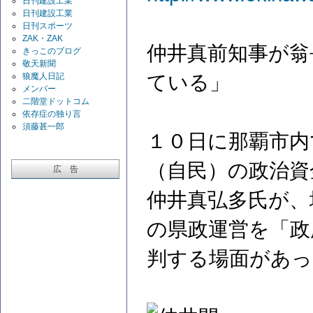
日刊建設工業
日刊建設工業
日刊スポーツ
ZAK・ZAK
仲井真前知事が翁
きっこのブログ
敬天新聞
狼魔人日記
ている」
メンバー
二階堂ドットコム
依存症の独り言
須藤甚一郎
１０日に那覇市内
（自民）の政治資
広 告
仲井真弘多氏が、
の県政運営を「政
判する場面があっ