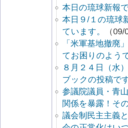
本日の琉球新報
本日９/１の琉球
ています。
（09/0
「米軍基地撤廃
てお困りのよう
８月２４日（水
ブックの投稿で
参議院議員・青
関係を暴露！そ
議会制民主主義
会の正常化はい