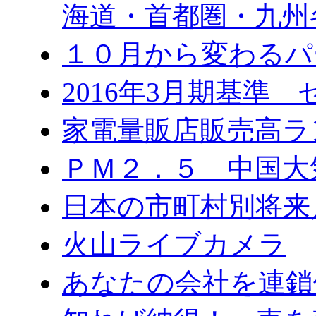
海道・首都圏・九州
１０月から変わる
2016年3月期基準
家電量販店販売高ラ
ＰＭ２．５ 中国大
日本の市町村別将来
火山ライブカメラ
あなたの会社を連鎖