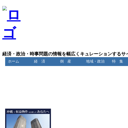
経済・政治・時事問題の情報を幅広くキュレーションするサ
ホーム
経 済
倒 産
地域・政治
特 集