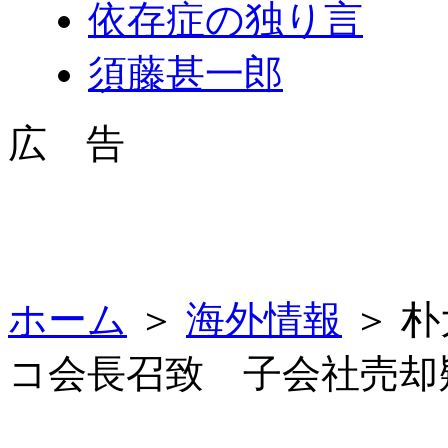
依存症の独り言
須藤甚一郎
広 告
ホーム
＞
海外情報
＞ 
コ会長召致 子会社売却