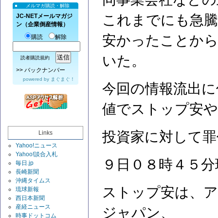
メルマガ購読・解除
これまでにも急騰
JC-NETメールマガジ
ン（企業倒産情報）
安かったことから
購読
解除
いた。
読者購読規約
>>
バックナンバー
powered by
まぐまぐ！
今回の情報流出に
値でストップ安や
投資家に対して罪
Links
Yahoo!ニュース
Yahoo!談合入札
９日０８時４５分
毎日.jp
長崎新聞
沖縄タイムス
ストップ安は、ア
琉球新報
西日本新聞
産経ニュース
ジャパン、
時事ドットコム