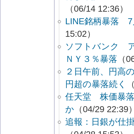
（06/14 12:36）
LINE銘柄暴落
15:02）
ソフトバンク 
ＮＹ３％暴落
（06
２日午前、円高
円超の暴落続く
（
任天堂 株価暴
か
（04/29 22:39
追報：日銀が仕