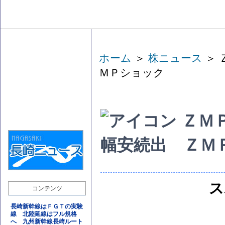
ホーム
＞
株ニュース
＞ 
ＭＰショック
ＺＭ
幅安続出 ＺＭ
ス
コンテンツ
長崎新幹線はＦＧＴの実験
線 北陸延線はフル規格
へ 九州新幹線長崎ルート