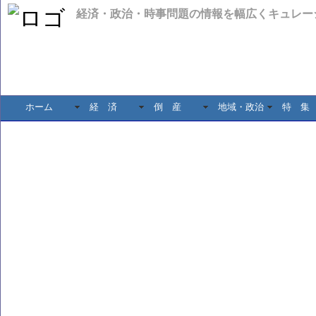
経済・政治・時事問題の情報を幅広くキュレー
ホーム
経 済
倒 産
地域・政治
特 集