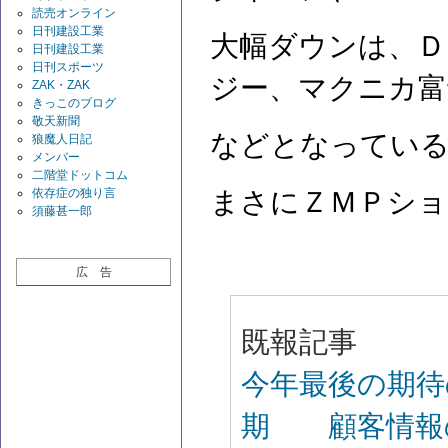
読売オンライン
日刊建設工業
大幅ダウンは、Ｄ
日刊建設工業
日刊スポーツ
ジー、マクニカ富
ZAK・ZAK
きっこのブログ
敬天新聞
などとなってい
狼魔人日記
メンバー
二階堂ドットコム
依存症の独り言
まさにＺＭＰシ
須藤甚一郎
広 告
既報記事
今年最後の期待
期 顧客情報