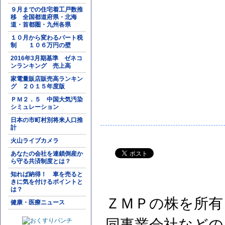
９月までの住宅着工戸数推
移 全国都道府県・北海
道・首都圏・九州各県
１０月から変わるパート税
制 １０６万円の壁
2016年3月期基準 ゼネコ
ンランキング 売上高
家電量販店販売高ランキン
グ ２０１５年度版
ＰＭ２．５ 中国大気汚染
シミュレーション
日本の市町村別将来人口推
計
火山ライブカメラ
あなたの会社を連鎖倒産か
ら守る共済制度とは？
知れば納得！ 車を売ると
きに気を付けるポイントと
は？
ＺＭＰの株を所有
健康・医療ニュース
同事業会社などの