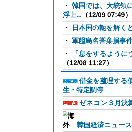
・
韓国では、大統領
浮上...
（12/09 07:49）
・
日本国の軛を解く
・
軍艦島名誉棄損事
・
「息をするように
（12/08 11:27）
借金を整理する
生・特定調停
ゼネコン３月決算
韓国経済ニュー