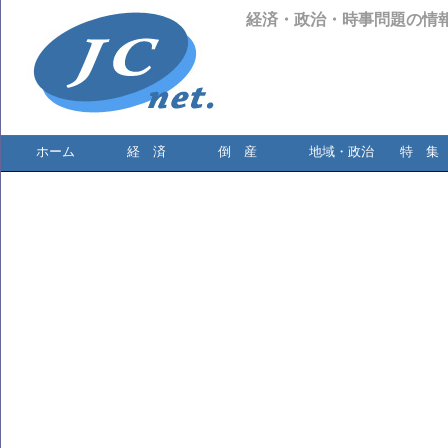
経済・政治・時事問題の情
ホーム
経 済
倒 産
地域・政治
特 集