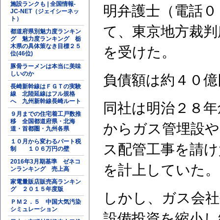
施設ランクも | 全国情報-
明弁護士（電話０
JC-NET（ジェイシーネッ
ト）
て、東京地方裁判
都道府県別魅力度ランキン
グ 魅力度ランキング 栃
木県の具体策なき目標２５
を受けた。
位(46位)
豚骨ラーメンは本当に美味
しいのか
負債額は約４０億
長崎新幹線はＦＧＴの実験
線 北陸延線はフル規格
へ 九州新幹線長崎ルート
同社は明治２８年
９月までの住宅着工戸数推
移 全国都道府県・北海
からガス管埋設や
道・首都圏・九州各県
１０月から変わるパート税
ス配管工事を請け
制 １０６万円の壁
2016年3月期基準 ゼネコ
を計上していた。
ンランキング 売上高
家電量販店販売高ランキン
グ ２０１５年度版
しかし、ガス会社
ＰＭ２．５ 中国大気汚染
シミュレーション
設備投資を縮小し