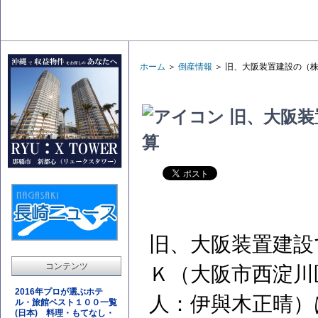
ホーム
＞
倒産情報
＞ 旧、大阪装置建設の（
旧、大阪装
算
旧、大阪装置建設
コンテンツ
Ｋ（大阪市西淀川
2016年プロが選ぶホテ
人：伊與木正晴）
ル・旅館ベスト１００一覧
(日本) 料理・もてなし・