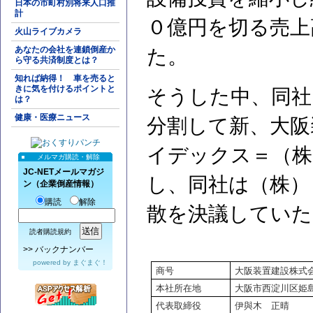
日本の市町村別将来人口推
計
０億円を切る売上
火山ライブカメラ
あなたの会社を連鎖倒産か
た。
ら守る共済制度とは？
知れば納得！ 車を売ると
きに気を付けるポイントと
そうした中、同社
は？
健康・医療ニュース
分割して新、大阪
イデックス＝（株
メルマガ購読・解除
JC-NETメールマガジ
し、同社は（株）
ン（企業倒産情報）
購読
解除
散を決議していた
読者購読規約
>>
バックナンバー
powered by
まぐまぐ！
商号
大阪装置建設株式
本社所在地
大阪市西淀川区姫島
代表取締役
伊與木 正晴