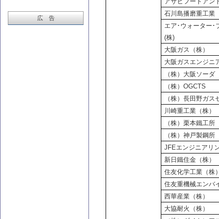
アサヒフードアン
石川島播磨重工業
広 告
エア･ウォーター
(株)
大阪ガス（株）
大阪ガスエンジニ
（株）大阪ソーダ
（株）OGCTS
（株）長田野ガス
川崎重工業（株）
（株）栗本鐵工所
（株）神戸製鋼所
JFE
エンジニアリ
新日鐵住金（株）
住友化学工業（株
住友重機械エンバ
西華産業（株）
大協耐火（株）