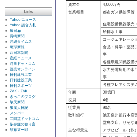
資本金
4,000
万円
Links
営業種目
都市ガス供給導管
Yahoo!ニュース
住宅設備機器販売
Yahoo!談合入札
毎日.jp
給排水工事 
長崎新聞
コージェネレーシ
沖縄タイムス
食品・科学・薬品
琉球新報
西日本新聞
事
産経ニュース
各種環境関係設備
時事ドットコム
読売オンライン
水力発電所用の水
日刊建設工業
事
日刊建設工業
各種フレアシステ
日刊スポーツ
ZAK・ZAK
年商
30
億円
きっこのブログ
役員
4
名
敬天新聞
従業員
90
名
狼魔人日記
メンバー
取引銀行
池田泉州銀行本店営
二階堂ドットコム
堂島支店、りそな
依存症の独り言
須藤甚一郎
主な得意先
アサヒビール（株