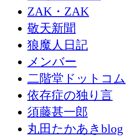
ZAK・ZAK
敬天新聞
狼魔人日記
メンバー
二階堂ドットコム
依存症の独り言
須藤甚一郎
丸田たかあきblog