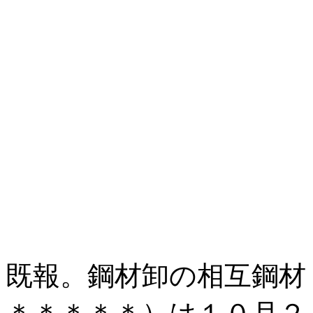
既報。鋼材卸の相互鋼材