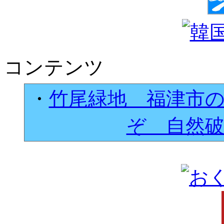
コンテンツ
・
竹尾緑地 福津市
ぞ 自然