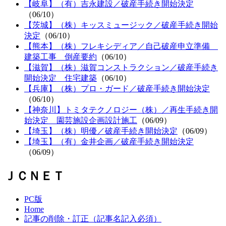
【岐阜】（有）吉永建設／破産手続き開始決定
（06/10）
【茨城】（株）キッスミュージック／破産手続き開始
決定
（06/10）
【熊本】（株）フレキシディア／自己破産申立準備
建築工事 倒産要約
（06/10）
【滋賀】（株）滋賀コンストラクション／破産手続き
開始決定 住宅建築
（06/10）
【兵庫】（株）プロ・ガード／破産手続き開始決定
（06/10）
【神奈川】トミタテクノロジー（株）／再生手続き開
始決定 園芸施設企画設計施工
（06/09）
【埼玉】（株）明優／破産手続き開始決定
（06/09）
【埼玉】（有）金井企画／破産手続き開始決定
（06/09）
ＪＣＮＥＴ
PC版
Home
記事の削除・訂正（記事名記入必須）