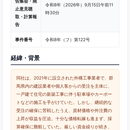
告集会・廃
令和8年（2026年）9月15日午前11
止意見聴
時30分
取・計算報
告
事件番号
令和8年（フ）第122号
経緯・背景
同社は、2021年に設立された外構工事業者で、群
馬県内の建設業者や個人客からの受注を主体に、
一戸建て住宅の新築工事に伴う駐車場やカーポー
トなどの施工を手がけていた。しかし、継続的な
受注の確保に苦戦したうえ、資材価格や外注費の
上昇が収益を圧迫。十分な価格転嫁も進まず、採
算確保に難航していた。厳しい資金繰りが続き、