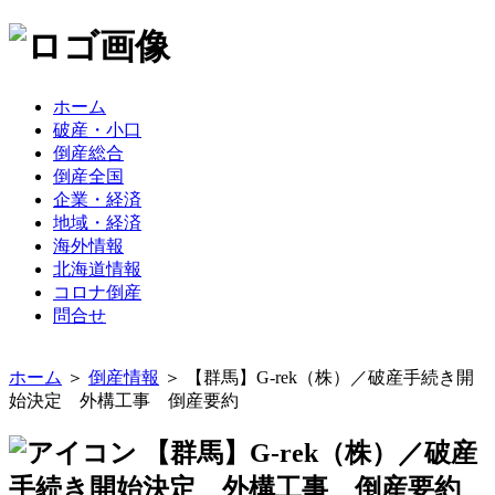
ホーム
破産・小口
倒産総合
倒産全国
企業・経済
地域・経済
海外情報
北海道情報
コロナ倒産
問合せ
ホーム
＞
倒産情報
＞ 【群馬】G-rek（株）／破産手続き開
始決定 外構工事 倒産要約
【群馬】G-rek（株）／破産
手続き開始決定 外構工事 倒産要約