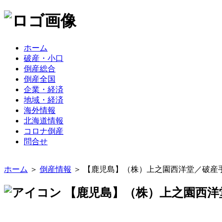
ホーム
破産・小口
倒産総合
倒産全国
企業・経済
地域・経済
海外情報
北海道情報
コロナ倒産
問合せ
ホーム
＞
倒産情報
＞ 【鹿児島】（株）上之園西洋堂／破産手
【鹿児島】（株）上之園西洋堂