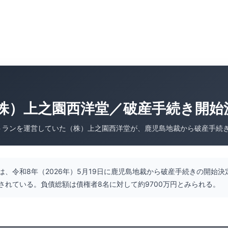
株）上之園西洋堂／破産手続き開始
トランを運営していた（株）上之園西洋堂が、鹿児島地裁から破産手続
は、令和8年（2026年）5月19日に鹿児島地裁から破産手続きの開始
されている。負債総額は債権者8名に対して約9700万円とみられる。