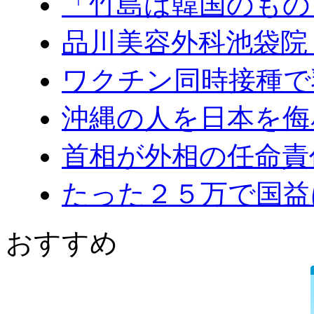
「竹島は韓国のもの」.
品川美容外科池袋院 .
ワクチン同時接種で乳.
沖縄の人を日本を侮辱.
首相が外相の任命責任.
たった２５万で国益は.
おすすめ