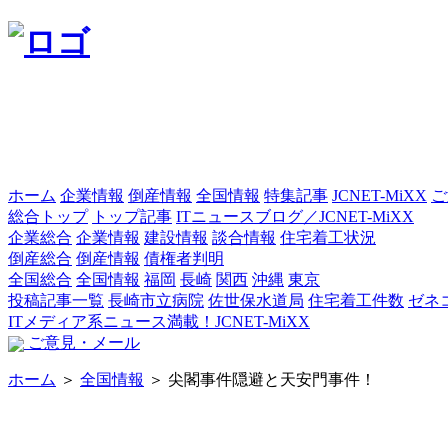
ホーム
企業情報
倒産情報
全国情報
特集記事
JCNET-MiXX
ご
総合トップ
トップ記事
ITニュースブログ／JCNET-MiXX
企業総合
企業情報
建設情報
談合情報
住宅着工状況
倒産総合
倒産情報
債権者判明
全国総合
全国情報
福岡
長崎
関西
沖縄
東京
投稿記事一覧
長崎市立病院
佐世保水道局
住宅着工件数
ゼネ
ITメディア系ニュース満載！JCNET-MiXX
ご意見・メール
ホーム
＞
全国情報
＞ 尖閣事件隠避と天安門事件！