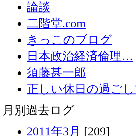
論談
二階堂.com
きっこのブログ
日本政治経済倫理…
須藤甚一郎
正しい休日の過ごし
月別過去ログ
2011年3月
[209]