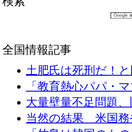
検索
全国情報記事
土肥氏は死刑だ！と民.
「教育熱心パパ・ママ.
大量壁量不足問題、旧.
当然の結果 米国務省.