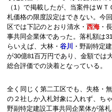
（
1）で掲載したが、当案件はＷＴ
札価格の限度設定はできない。今
区では下記のとおり
清水・
西海
・
事共同企業体であった。落札額は3
らいえば、
大林・
谷川
・野副特定建
が30億81百万円であり、金額では
総合評価での決着となっている。
全く同じく第二工区でも、失格・
の２社しか入札対象に入れず、ち
野副特定建設工事共同企業体が落