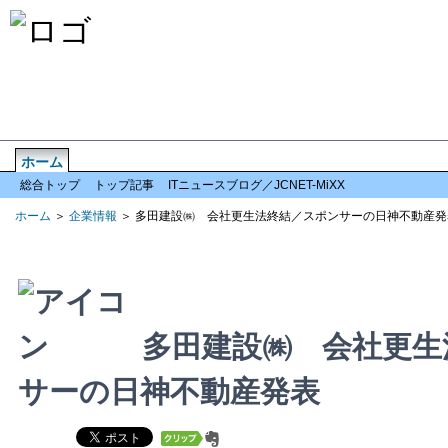
ホーム
企業情報
倒産情報
全国情報
特集記事
アクセスランキン
総合トップ
トップ記事
ITニュースブログ／JCNET-MiXX
ホーム
＞
企業情報
＞ 多田建設㈱ 会社更生法終結／スポンサーの日神不動産発
多田建設㈱ 会社更生
サーの日神不動産発表