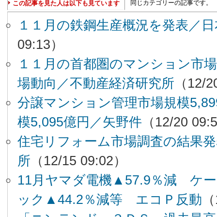
同じカテゴリーの記事です。
この記事を見た人は以下も見ています
１１月の鉄鋼生産概況を発表／日
09:13）
１１月の首都圏のマンション市場
場動向／不動産経済研究所
（12/2
分譲マンション管理市場規模5,8
模5,095億円／矢野件
（12/20 09:
住宅リフォーム市場調査の結果発
所
（12/15 09:02）
11月ヤマダ電機▲57.9％減 ケー
ック▲44.2％減等 エコＰ反動
（1